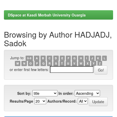
DSpace at Kasdi Merbah University Ouargla
Browsing by Author HADJADJ,
Sadok
Jump to:
0-9
A
B
C
D
E
F
G
H
I
J
K
L
M
N
O
P
Q
R
S
T
U
V
W
X
Y
Z
or enter first few letters:
Sort by:
In order:
Results/Page
Authors/Record: