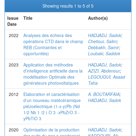
Showing results 1 to 5 of 5
Issue
Title
Author(s)
Date
2022
Analyses des échecs des
HADJADJ, Sadok
;
opérations CTD dans le champ
Chetioui, Salim
;
REB (Contraintes et
Debbakh, Samir
;
opportunités)
Loubaki, Saddok
2023
Application des méthodes
HADJADJ, Sadok
;
d’intelligence artificielle dans la
AZIZI, Abdenour
;
modélisation Optimale des
LEGOUGUI, Asaad
générateurs photovoltaïques
Taha
2012
Elaboration et caractérisation
A. BOUTARFAIA
;
d’un nouveau matécéramique
HADJADJ, Sadok
piézoélectrique (1-x-y)Pb (Nd
1/2 Nb 1 /2 ) O 3 -xPbZrO 3 -
yPbTiO 3
2020
Optimisation de la production
HADJADJ, Sadok
;
des puits du gaz a condensat
KADDOURI, Ali
;