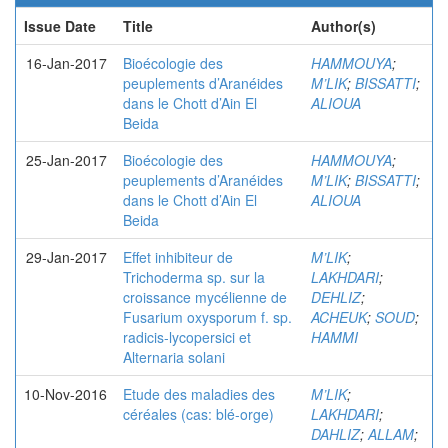
Issue Date
Title
Author(s)
16-Jan-2017
Bioécologie des
HAMMOUYA
;
peuplements d’Aranéides
M’LIK
;
BISSATTI
;
dans le Chott d’Ain El
ALIOUA
Beida
25-Jan-2017
Bioécologie des
HAMMOUYA
;
peuplements d’Aranéides
M’LIK
;
BISSATTI
;
dans le Chott d’Ain El
ALIOUA
Beida
29-Jan-2017
Effet inhibiteur de
M’LIK
;
Trichoderma sp. sur la
LAKHDARI
;
croissance mycélienne de
DEHLIZ
;
Fusarium oxysporum f. sp.
ACHEUK
;
SOUD
;
radicis-lycopersici et
HAMMI
Alternaria solani
10-Nov-2016
Etude des maladies des
M’LIK
;
céréales (cas: blé-orge)
LAKHDARI
;
DAHLIZ
;
ALLAM
;