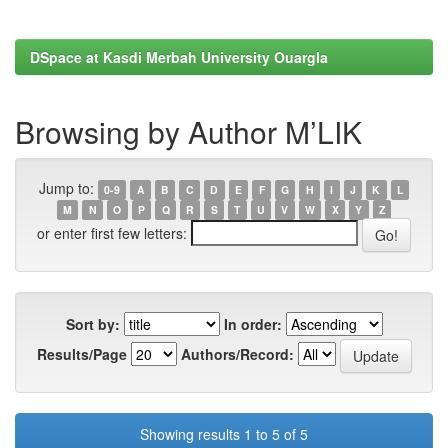
DSpace at Kasdi Merbah University Ouargla
Browsing by Author M’LIK
Jump to:
0-9
A
B
C
D
E
F
G
H
I
J
K
L
M
N
O
P
Q
R
S
T
U
V
W
X
Y
Z
or enter first few letters:
Sort by:
In order:
Results/Page
Authors/Record:
Showing results 1 to 5 of 5