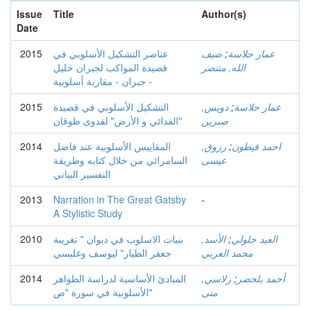
Issue
Title
Author(s)
Date
2015
عناصر التشكيل الأسلوبي في
ضيف
;
عمار حلاسة
الله, منتصر
قصيدة المواكب لجبران خليل
جبران - مقاربة أسلوبية -
2015
التشكيل الأسلوبي في قصيدة
دويس,
;
عمار حلاسة
صبرين
"الفدائي و الأرض" لفدوى طوقان
2014
المقاييس الأسلوبية عند فاضل
رزوق,
;
احمد قيطون
عيسى
السامرائي من خلال كتابه وطريقة
التفسير البياني
2013
Narration in The Great Gatsby
-
A Stylistic Study
2010
بنيات الاسلوب في ديوان " تغريبة
الأسد,
;
العيد جلولي
محمد العربي
جعفر الطيار" ليوسف وغليسي
2014
المبادئ الأساسية لدراسة الظواهر
زلاسي,
;
أحمد بلخضر
منى
الأسلوبية في سورة "ص"