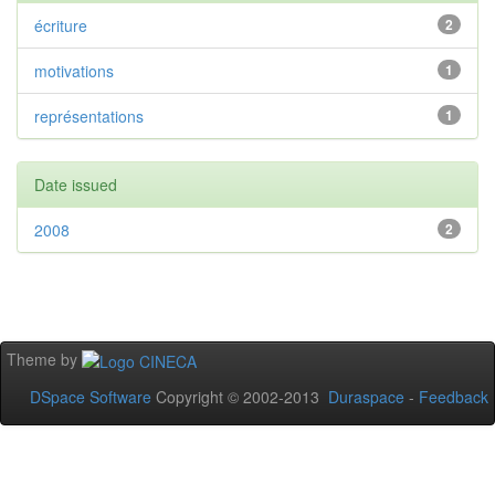
écriture
2
motivations
1
représentations
1
Date issued
2008
2
Theme by
DSpace Software
Copyright © 2002-2013
Duraspace
-
Feedback