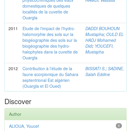
physicochimiques des eaux
HAMDI, Wassila
domestiques de quelques
localités de la cuvette de
Ouargla
2011
Etude de l'impact de l'hydro-
DADDI BOUHOUN
halomorphie des sols sur la
Mustapha
;
OULD EL
biogéographie des sols sur la
HADJ Mohamed
biogéographie des hydro-
Didi
;
YOUCEFI,
halophytes dans la cuvette de
Mustapha
Ouargla
2012
Contribution à l’étude de la
BISSATI S.
;
SADINE,
faune scorpionique du Sahara
Salah Eddine
septentrional Est algérien
(Ouargla et El Oued)
Discover
Author
ALIOUA, Youcef
1