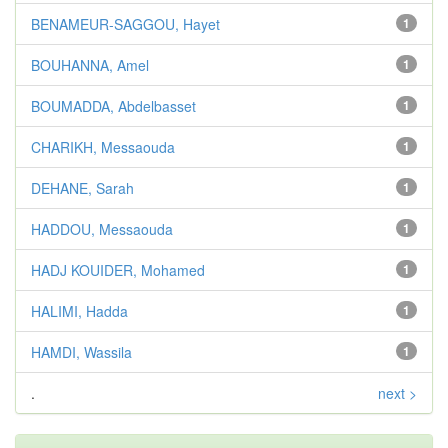
BENAMEUR-SAGGOU, Hayet
1
BOUHANNA, Amel
1
BOUMADDA, Abdelbasset
1
CHARIKH, Messaouda
1
DEHANE, Sarah
1
HADDOU, Messaouda
1
HADJ KOUIDER, Mohamed
1
HALIMI, Hadda
1
HAMDI, Wassila
1
.
next >