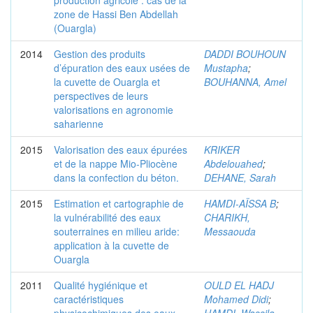
production agricole : cas de la
zone de Hassi Ben Abdellah
(Ouargla)
2014
Gestion des produits
DADDI BOUHOUN
d’épuration des eaux usées de
Mustapha
;
la cuvette de Ouargla et
BOUHANNA, Amel
perspectives de leurs
valorisations en agronomie
saharienne
2015
Valorisation des eaux épurées
KRIKER
et de la nappe Mio-Pliocène
Abdelouahed
;
dans la confection du béton.
DEHANE, Sarah
2015
Estimation et cartographie de
HAMDI-AÏSSA B
;
la vulnérabilité des eaux
CHARIKH,
souterraines en milieu aride:
Messaouda
application à la cuvette de
Ouargla
2011
Qualité hygiénique et
OULD EL HADJ
caractéristiques
Mohamed Didi
;