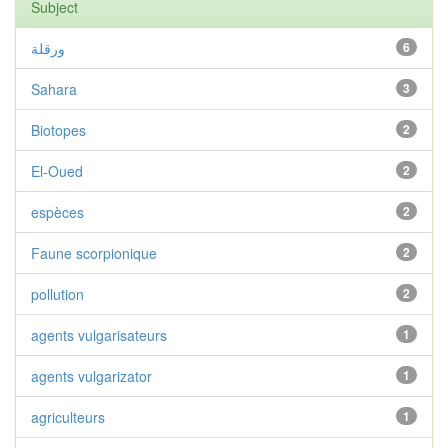
Subject
ورقلة
6
Sahara
3
Biotopes
2
El-Oued
2
espèces
2
Faune scorpionique
2
pollution
2
agents vulgarisateurs
1
agents vulgarizator
1
agriculteurs
1