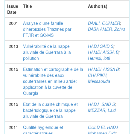
Issue
Title
Author(s)
Date
2001
Analyse d'une famille
BAALI, OUAMER
;
d'herbicides Triazines par
BABA AMER, Zohra
FT/IR et GC/MS
2013
Vulnérabilité de la nappe
HADJ SAID S
;
alluviale de Guerrara à la
HAMDI AISSA B
;
pollution
Hemidi, lotfi
2015
Estimation et cartographie de la
HAMDI-AÏSSA B
;
vulnérabilité des eaux
CHARIKH,
souterraines en milieu aride:
Messaouda
application à la cuvette de
Ouargla
2015
Etat de la qualité chimique et
HADJ- SAID S
;
bactériologique de la nappe
MEZZAR, Laid
alluviale de Guerrara
2011
Qualité hygiénique et
OULD EL HADJ
caractéristiques
Mohamed Didi
;