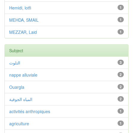
Hemidi, lotfi
1
MEHDA, SMAIL
1
MEZZAR, Laid
1
Subject
التلوث
3
nappe alluviale
2
Ouargla
2
المياه الجوفية
2
activités anthropiques
1
agriculture
1