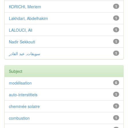
KORICHI, Meriem
1
Lakhdari, Abdelhakim
1
LALOUCI, Ali
1
Nadir Sekkouti
1
سويقات, عبد القادر
1
Subject
modélisation
6
auto-interstitiels
1
cheminée solaire
1
combustion
1