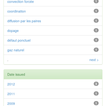
convection forcée
1
coordination
1
diffusion par les paires
1
dopage
1
défaut ponctuel
1
gaz naturel
1
.
next >
Date issued
2012
3
2011
1
2009
1