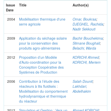
Issue
Title
Author(s)
Date
2004
Modélisation thermique d'une
Omar, Boukraa
;
serre agricole
DJEGHEL, Rachida
;
Nadir Sekkouti
2009
Application du séchage solaire
Bachir Bouchekima
;
pour la conservation des
Slimane Boughali
;
produits agro-alimentaires
Belachi, Warda
2012
Proposition d’un Modèle
KORICHI Ahmed
;
d’Auto-coordination pour la
KORICHI, Meriem
Conception Coopérative des
Systèmes de Production
2006
Contribution à l’étude des
Salah Dounit
;
réacteurs à lits fluidisés :
Lakhdari,
Modélisation du comportement
Abdelhakim
hydrodynamique et thermique
du réacteur
2012
Simulation et Gestion : Vers un
Ahmed KORICHI
;