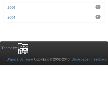
2006
1
2004
1
Theme by
DSpace Software
Copyright © 2002-2013
Duraspace
-
Feedback