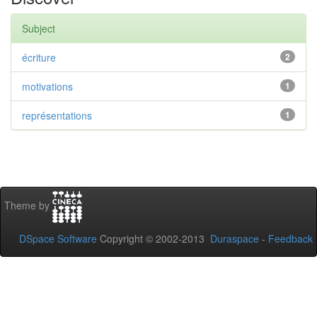
Subject
écriture
2
motivations
1
représentations
1
Theme by
DSpace Software
Copyright © 2002-2013
Duraspace
-
Feedback