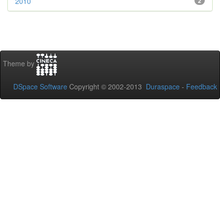
2010
2
Theme by
DSpace Software
Copyright © 2002-2013
Duraspace
-
Feedback