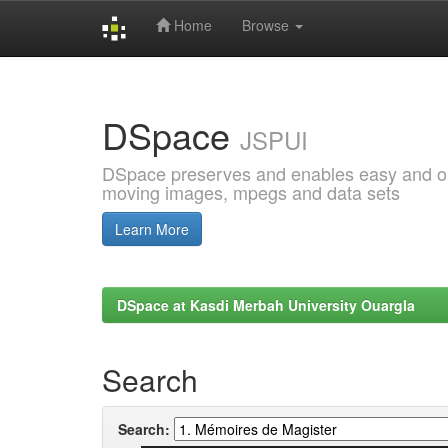
Home
Browse
Skip
navigation
DSpace
JSPUI
DSpace preserves and enables easy and open
moving images, mpegs and data sets
Learn More
DSpace at Kasdi Merbah University Ouargla
Search
Search: