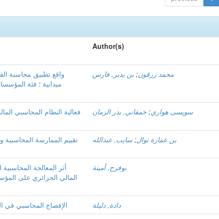
Author(s)
محمد زرقون
;
بن يدير, فارس
واقع تطبيق محاسبة القيم
ميدانية ؛ فئة المؤسسا
سويسى هواري
;
خمقاني, بدر الزمان
فعالية النظام المحاسبي المال
بن عمارة نوال
;
سايب, عبدالله
تقييم الممارسة المحاسبية و
بوفرح, أمينة
المالي الجزائري على المؤس
دادة, دليلة
الإفصاح المحاسبي في الق