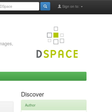
Sign on to:
images,
Discover
Author