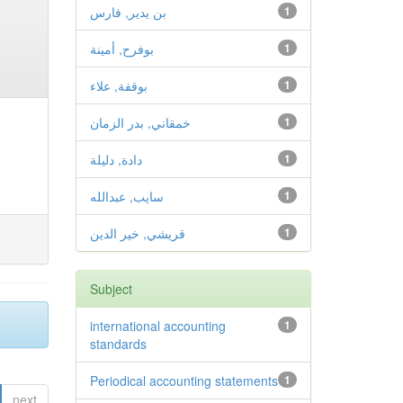
1
بن يدير, فارس
1
بوفرح, أمينة
1
بوقفة, علاء
1
خمقاني, بدر الزمان
1
دادة, دليلة
1
سايب, عبدالله
1
قريشي, خير الدين
Subject
international accounting
1
standards
Periodical accounting statements
1
next