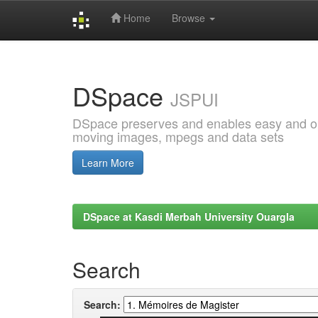
Home
Browse
Skip
navigation
DSpace
JSPUI
DSpace preserves and enables easy and open
moving images, mpegs and data sets
Learn More
DSpace at Kasdi Merbah University Ouargla
Search
Search: