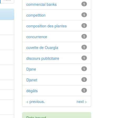
commercial banks
1
competition
1
composition des plantes
1
concurrence
1
cuvette de Ouargla
1
discours publicitaire
1
Djane
1
Djanet
1
dégâts
1
< previous
.
next >
Date issued