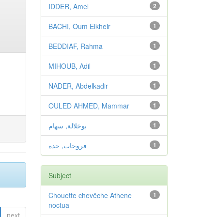
IDDER, Amel
2
BACHI, Oum Elkheir
1
BEDDIAF, Rahma
1
MIHOUB, Adil
1
NADER, Abdelkadir
1
OULED AHMED, Mammar
1
بوخلالة, سهام
1
فروحات, حدة
1
Subject
Chouette chevêche Athene
1
noctua
next