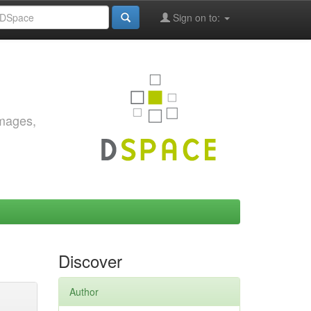
Sign on to:
images,
Discover
Author