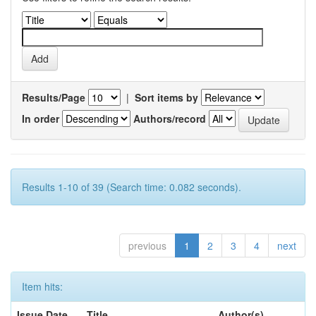
Results/Page
|
Sort items by
In order
Authors/record
Results 1-10 of 39 (Search time: 0.082 seconds).
previous
1
2
3
4
next
Item hits:
Issue Date
Title
Author(s)