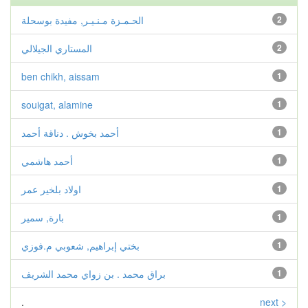
2
الحـمـزة مـنـيـر, مفيدة بوسحلة
2
المستاري الجيلالي
ben chikh, aissam
1
souigat, alamine
1
1
أحمد بخوش . دناقة أحمد
1
أحمد هاشمي
1
اولاد بلخير عمر
1
بارة, سمير
1
بختي إبراهيم, شعوبي م.فوزي
1
براق محمد . بن زواي محمد الشريف
.
next >