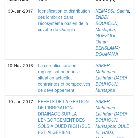
30-Jan-2017
Identification et distribution
KEMASSI, Samia
;
des lombrics dans
DADDI
l’écosystème oasien de la
BOUHOUN,
cuvette de Ouargla
Mustapha
;
GUEZOUL,
Omar
;
BENSLAMA
;
DOUMANJI
10-Nov-2016
La céréaliculture en
SAKER,
régions sahariennes :
Mohamed
situation actuelle,
Lakhdar
;
DADDI
contraintes et perspectives
BOUHOUN,
de développement
Mustapha
10-Jan-2017
EFFETS DE LA GESTION
SAKER,
DE L’IRRIGATION-
Mohamed
DRAINAGE SUR LA
Lakhdar
;
DADDI
L’ENGORGEMENT DES
BOUHOUN,
SOLS A OUED RIGH (SUD
Mustapha
;
OULD
EST ALGERIEN)
EL HADJ,