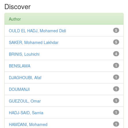
Discover
Author
OULD EL HADJ, Mohamed Didi
5
SAKER, Mohamed Lakhdar
5
BRINIS, Louhichi
4
BENSLAMA
1
DJAGHOUBI, Afaf
1
DOUMANJI
1
GUEZOUL, Omar
1
HADJ-SAID, Samia
1
HAMDANI, Mohamed
1