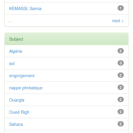
KEMASSI, Samia
1
.
next >
Subject
Algérie
5
sol
3
engorgement
2
nappe phréatique
2
Ouargla
2
Oued Righ
2
Sahara
2