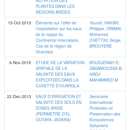
NUTRITION DES
PLANTES DANS LES
REGIONS ARIDES
15-Oct-2019
Éléments sur l’effet de
Youcef, HAKIMI
;
l’exploitation sur les eaux
Philippe, ORBAN
;
de la nappe du
Mohamed,
Continental Intercalaire,
CHETTIH
;
Serge,
Cas de la région de
BROUYERE
Ghardaïa
6-Nov-2016
ETUDE DE LA VARIATION
BOUDJENAH S
;
SPATIALE DE LA
DADAMOUSSA B
;
SALINITE DES EAUX
HADJ-
EXPLOITEES DANS LA
MAHAMMED M
CUVETTE D’OUARGLA
22-Dec-2013
EAUX D’IRRIGATION ET
Seminaire
SALINITE DES SOLS EN
International
ZONES ARIDE
Protection et
(PERIMETRE D’EL
Preservation des
OUTAYA –BISKRA)
Ecosystemes
Sahariens