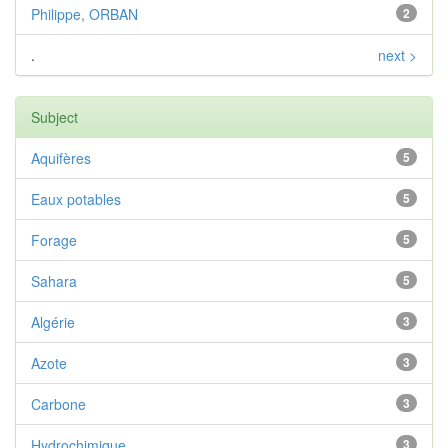
Philippe, ORBAN
2
.
next >
Subject
Aquifères
5
Eaux potables
5
Forage
5
Sahara
5
Algérie
3
Azote
3
Carbone
3
Hydrochimique
3