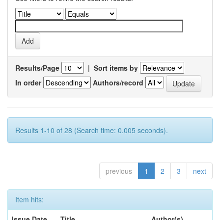
Results/Page
|
Sort items by
In order
Authors/record
Results 1-10 of 28 (Search time: 0.005 seconds).
previous
1
2
3
next
Item hits:
Issue Date
Title
Author(s)