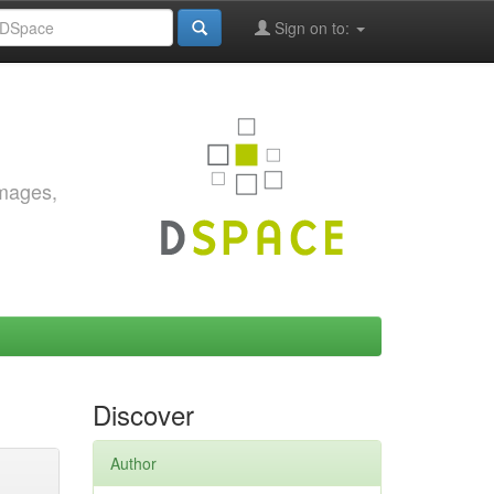
Sign on to:
images,
Discover
Author