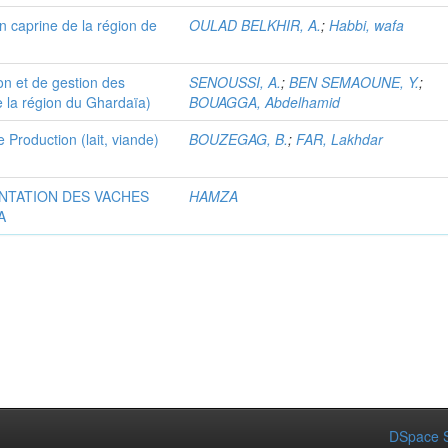
n caprine de la région de
OULAD BELKHIR, A.
;
Habbi, wafa
on et de gestion des
SENOUSSI, A.
;
BEN SEMAOUNE, Y.
;
e la région du Ghardaïa)
BOUAGGA, Abdelhamid
 Production (lait, viande)
BOUZEGAG, B.
;
FAR, Lakhdar
ENTATION DES VACHES
HAMZA
A
DSpace S