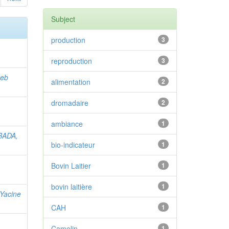
Subject
production
3
reproduction
3
neb
alimentation
2
dromadaire
2
ambiance
1
BADA,
bio-indicateur
1
Bovin Laitier
1
bovin laitière
1
Yacine
CAH
1
Camelin
1