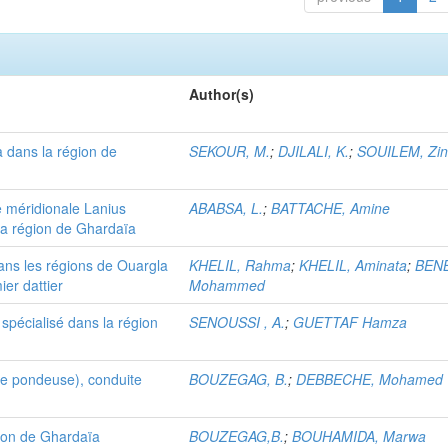
Author(s)
a dans la région de
SEKOUR, M.
;
DJILALI, K.
;
SOUILEM, Zi
e méridionale Lanius
ABABSA, L.
;
BATTACHE, Amine
la région de Ghardaïa
dans les régions de Ouargla
KHELIL, Rahma
;
KHELIL, Aminata
;
BEN
ier dattier
Mohammed
 spécialisé dans la région
SENOUSSI , A.
;
GUETTAF Hamza
ule pondeuse), conduite
BOUZEGAG, B.
;
DEBBECHE, Mohamed 
gion de Ghardaïa
BOUZEGAG,B.
;
BOUHAMIDA, Marwa