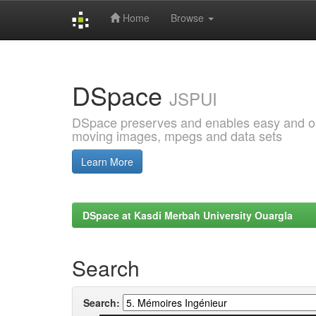
Home
Browse
Skip
navigation
DSpace
JSPUI
DSpace preserves and enables easy and open
moving images, mpegs and data sets
Learn More
DSpace at Kasdi Merbah University Ouargla
Search
Search: