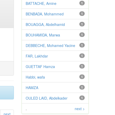
BATTACHE, Amine
1
BENBADA, Mohammed
1
BOUAGGA, Abdelhamid
1
BOUHAMIDA, Marwa
1
DEBBECHE, Mohamed Yacine
1
FAR, Lakhdar
1
GUETTAF Hamza
1
Habbi, wafa
1
HAMZA
1
OULED LAID, Abdelkader
1
.
next >
next