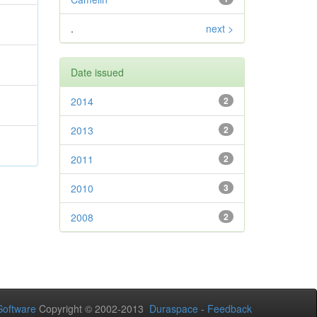
.
next >
Date issued
2014
2
2013
2
2011
2
2010
3
2008
2
oftware
Copyright © 2002-2013
Duraspace
-
Feedback