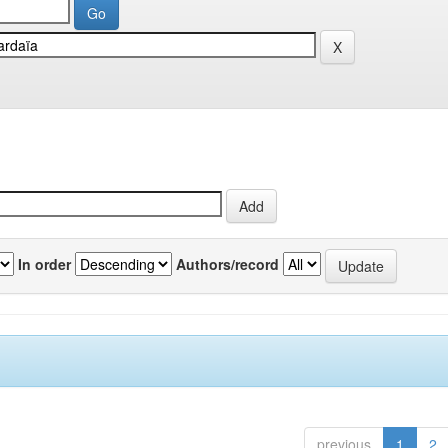
In order
Authors/record
previous
1
2