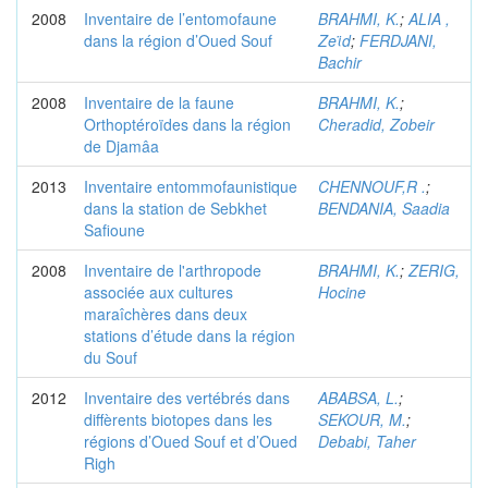
2008
Inventaire de l’entomofaune
BRAHMI, K.
;
ALIA ,
dans la région d’Oued Souf
Zeϊd
;
FERDJANI,
Bachir
2008
Inventaire de la faune
BRAHMI, K.
;
Orthoptéroïdes dans la région
Cheradid, Zobeir
de Djamâa
2013
Inventaire entommofaunistique
CHENNOUF,R .
;
dans la station de Sebkhet
BENDANIA, Saadia
Safioune
2008
Inventaire de l'arthropode
BRAHMI, K.
;
ZERIG,
associée aux cultures
Hocine
maraîchères dans deux
stations d’étude dans la région
du Souf
2012
Inventaire des vertébrés dans
ABABSA, L.
;
diffèrents biotopes dans les
SEKOUR, M.
;
régions d’Oued Souf et d’Oued
Debabi, Taher
Righ