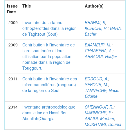
Issue
Title
Author(s)
Date
2009
Inventaire de la faune
BRAHMI, K
;
orthopteroïdes dans la région
KORICHI, R.
;
BAHA,
de Taghzout (Souf)
Bachir
2009
Contribution à l’inventaire de
BAAMEUR, M.
;
flore spantanée et leur
CHAABENA, A.
;
utilisation par la population
ARBAOUI, Hadjer
nomade dans la region de
Touggourt.
2011
Contribution à l’inventaire des
EDDOUD, A.
;
micromammifères (rongeurs)
SEKOUR, M.
;
de la région du Souf
TANNECHE, Nacer
Eddine
2014
Inventaire arthropodologique
CHENNOUF, R.
;
dans le lac de Hassi Ben
MARNICHE, F.
;
Abdallah(Ouargla
ABAIDI, Meriem
;
MOKHTARI, Dounia