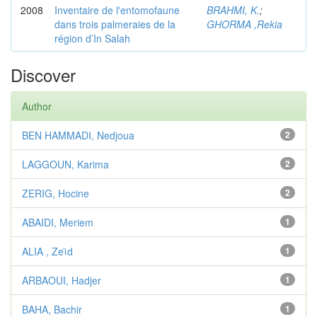
2008
Inventaire de l'entomofaune
BRAHMI, K.
;
dans trois palmeraies de la
GHORMA ,Rekia
région d’In Salah
Discover
Author
BEN HAMMADI, Nedjoua
2
LAGGOUN, Karima
2
ZERIG, Hocine
2
ABAIDI, Meriem
1
ALIA , Zeϊd
1
ARBAOUI, Hadjer
1
BAHA, Bachir
1