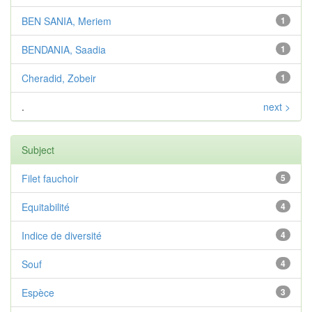
BEN SANIA, Meriem
1
BENDANIA, Saadia
1
Cheradid, Zobeir
1
.
next >
Subject
Filet fauchoir
5
Equitabilité
4
Indice de diversité
4
Souf
4
Espèce
3