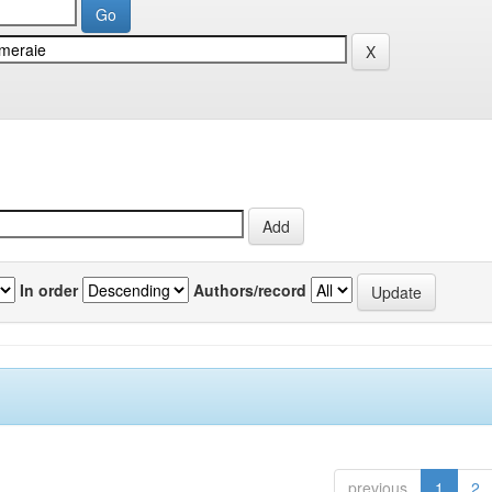
In order
Authors/record
previous
1
2