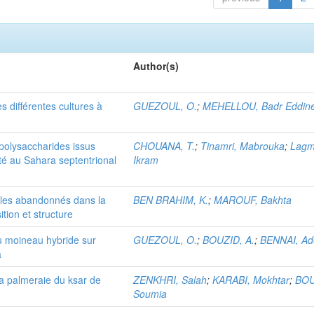
Author(s)
 différentes cultures à
GUEZOUL, O.
;
MEHELLOU, Badr Eddin
 polysaccharides issus
CHOUANA, T.
;
Tinamri, Mabrouka
;
Lagm
é au Sahara septentrional
Ikram
oles abandonnés dans la
BEN BRAHIM, K.
;
MAROUF, Bakhta
tion et structure
du moineau hybride sur
GUEZOUL, O.
;
BOUZID, A.
;
BENNAI, Ad
a
 la palmeraie du ksar de
ZENKHRI, Salah
;
KARABI, Mokhtar
;
BOU
Soumia