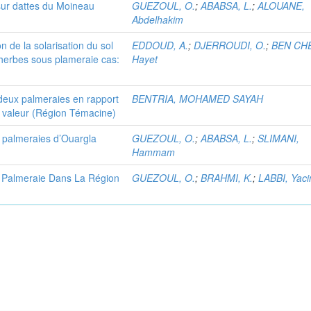
sur dattes du Moineau
GUEZOUL, O.
;
ABABSA, L.
;
ALOUANE,
Abdelhakim
ion de la solarisation du sol
EDDOUD, A.
;
DJERROUDI, O.
;
BEN CHE
erbes sous plameraie cas:
Hayet
deux palmeraies en rapport
BENTRIA, MOHAMED SAYAH
n valeur (Région Témacine)
s palmeraies d’Ouargla
GUEZOUL, O.
;
ABABSA, L.
;
SLIMANI,
Hammam
 Palmeraie Dans La Région
GUEZOUL, O.
;
BRAHMI, K.
;
LABBI, Yaci