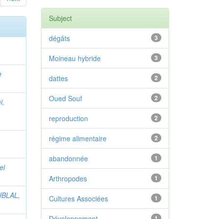
Subject
dégâts
3
Moineau hybride
3
e
dattes
2
Oued Souf
2
i,
reproduction
2
régime alimentaire
2
abandonnée
1
el
Arthropodes
1
BLAL,
Cultures Associées
1
Développement
1