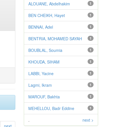
ALOUANE, Abdelhakim
1
BEN CHEIKH, Hayet
1
BENNAI, Adel
1
BENTRIA, MOHAMED SAYAH
1
BOUBLAL, Soumia
1
KHOUDA, SIHAM
1
LABBI, Yacine
1
Lagmi, Ikram
1
MAROUF, Bakhta
1
MEHELLOU, Badr Eddine
1
.
next >
next