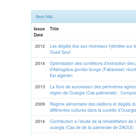
Item hits:
Issue
Title
Date
2012
Les dégâts dus aux moineaux hybrides sur les
Oued Souf
2014
Optimisation des conditions d’extraction des
d’Astragalus gombo bunge (Fabaceae) récolt
Est algérien
2013
La flore de succession des périmètres agric
région de Ouargla (Cas palmeraie) : Composi
2009
Régime alimentaire des oisillons et dégâts 
différentes cultures dans la cuvette d’Ouargl
2014
Contribution a l’etude de la rehabilitation de
ouargla (Cas de de la palmeraie de ZAOUI)