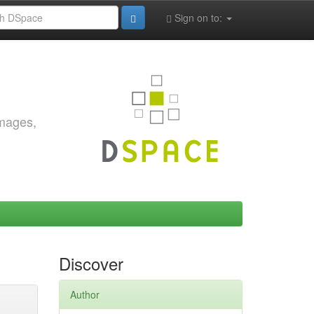
Sign on to:
images,
Discover
Author