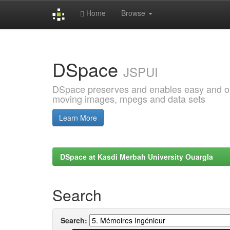
Home
Browse
Skip
navigation
DSpace
JSPUI
DSpace preserves and enables easy and open
moving images, mpegs and data sets
Learn More
DSpace at Kasdi Merbah University Ouargla
Search
Search: