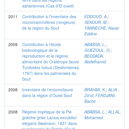
terre dans les régions
sahariennes (Cas d'El oued)
2011
Contribution à l’inventaire des
EDDOUD, A.
;
micromammifères (rongeurs)
SEKOUR, M.
;
de la région du Souf
TANNECHE, Nacer
Eddine
2009
Contribution à l'étude
ABABSA, L.
;
bioécologique de la
GUEZOUL, O.
;
reproduction et le régime
BEDDADA,
alimentaire du Cratérope fauve
Abdelhamid
Turdoides fulvus (Desfontaines,
1787) dans les palmeraies du
Souf
2008
Inventaire de l’entomofaune
BRAHMI, K.
;
ALIA ,
dans la région d’Oued Souf
Zeϊd
;
FERDJANI,
Bachir
2008
Régime trophique de la Pie
ABABSA, L.
;
ALLAL,
grièche grise Lanius excubitor
Mohamed
elegans Swainson, 1831 dans