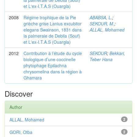
la palmeraie de Debila (Souf)
et L'ex-I.T.A.S (Ouargla)
2008
Régime trophique de la Pie
ABABSA, L.
;
grièche grise Lanius excubitor
SEKOUR, M.
;
elegans Swainson, 1831 dans
ALLAL, Mohamed
la palmeraie de Debila (Souf)
et L'ex-I.T.A.S (Ouargla)
2012
Contribution à l’étude du cycle
SEKOUR
;
Bekkari,
biologique d’une coccinelle
Teber Hana
phytophage Epilachna
chrysomelina dans la région à
Ghamara
Discover
Author
ALLAL, Mohamed
2
GORI, Otba
2