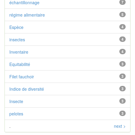
échantillonnage
7
régime alimentaire
5
Espèce
4
insectes
4
Inventaire
4
Equitabilité
3
Filet fauchoir
3
Indice de diversité
3
Insecte
3
pelotes
3
.
next >