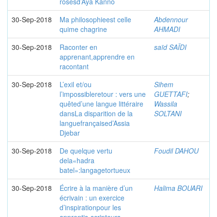
rosesd’Aya Kanno
30-Sep-2018
Ma philosophieest celle
Abdennour
quime chagrine
AHMADI
30-Sep-2018
Raconter en
saïd SAÏDI
apprenant,apprendre en
racontant
30-Sep-2018
L’exil et/ou
Sihem
l’impossibleretour : vers une
GUETTAFI
;
quêted’une langue littéraire
Wassila
dansLa disparition de la
SOLTANI
languefrançaised’Assia
Djebar
30-Sep-2018
De quelque vertu
Foudil DAHOU
dela«hadra
batel»:langagetortueux
30-Sep-2018
Écrire à la manière d’un
Halima BOUARI
écrivain : un exercice
d’inspirationpour les