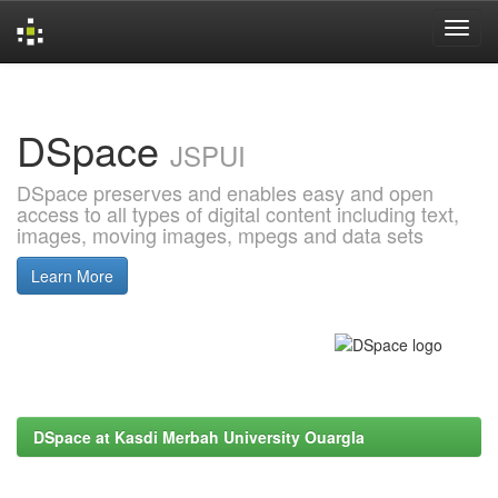
Skip
navigation
DSpace
JSPUI
DSpace preserves and enables easy and open
access to all types of digital content including text,
images, moving images, mpegs and data sets
Learn More
DSpace at Kasdi Merbah University Ouargla