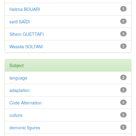
Halima BOUARI
1
saïd SAÏDI
1
Sihem GUETTAFI
1
Wassila SOLTANI
1
Subject
language
2
adaptation
1
Code Alternation
1
culture
1
demonic figures
1