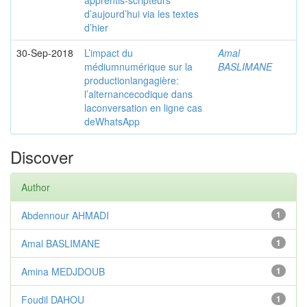
apprentis-scripteurs
d’aujourd’hui via les textes
d’hier
30-Sep-2018
L’impact du
Amal
médiumnumérique sur la
BASLIMANE
productionlangagière:
l’alternancecodique dans
laconversation en ligne cas
deWhatsApp
Discover
Author
Abdennour AHMADI
1
Amal BASLIMANE
1
Amina MEDJDOUB
1
Foudil DAHOU
1