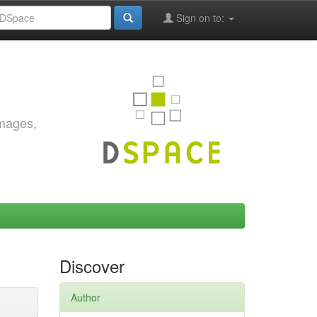
Sign on to:
images,
Discover
Author