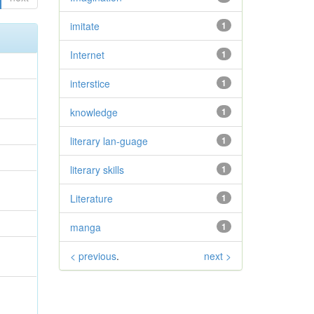
imitate
1
Internet
1
interstice
1
knowledge
1
literary lan-guage
1
literary skills
1
Literature
1
manga
1
< previous
.
next >