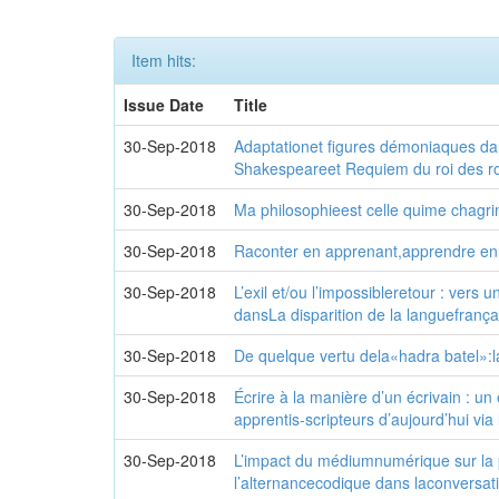
Item hits:
Issue Date
Title
30-Sep-2018
Adaptationet figures démoniaques dan
Shakespeareet Requiem du roi des r
30-Sep-2018
Ma philosophieest celle quime chagri
30-Sep-2018
Raconter en apprenant,apprendre en
30-Sep-2018
L’exil et/ou l’impossibleretour : vers 
dansLa disparition de la languefrança
30-Sep-2018
De quelque vertu dela«hadra batel»:
30-Sep-2018
Écrire à la manière d’un écrivain : un 
apprentis-scripteurs d’aujourd’hui via 
30-Sep-2018
L’impact du médiumnumérique sur la 
l’alternancecodique dans laconversa