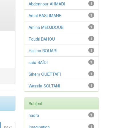
Abdennour AHMADI
1
Amal BASLIMANE
1
Amina MEDJDOUB
1
Foudil DAHOU
1
Halima BOUARI
1
saïd SAÏDI
1
Sihem GUETTAFI
1
Wassila SOLTANI
1
Subject
hadra
1
next
Imagination
1