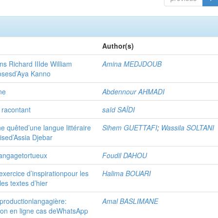
Author(s)
s Richard IIIde William
Amina MEDJDOUB
osesd’Aya Kanno
ne
Abdennour AHMADI
 racontant
saïd SAÏDI
une quêted’une langue littéraire
Sihem GUETTAFI
;
Wassila SOLTANI
ised’Assia Djebar
langagetortueux
Foudil DAHOU
exercice d’inspirationpour les
Halima BOUARI
les textes d’hier
productionlangagière:
Amal BASLIMANE
tion en ligne cas deWhatsApp