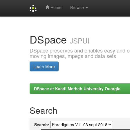
Home
Browse
Skip
navigation
DSpace
JSPUI
DSpace preserves and enables easy and open
moving images, mpegs and data sets
Learn More
DSpace at Kasdi Merbah University Ouargla
Search
Search: