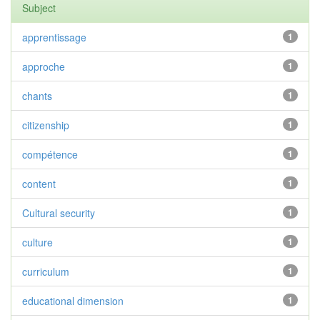
Subject
apprentissage
1
approche
1
chants
1
citizenship
1
compétence
1
content
1
Cultural security
1
culture
1
curriculum
1
educational dimension
1