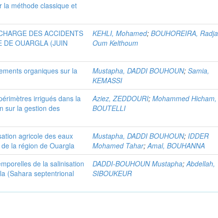
r la méthode classique et
)
 CHARGE DES ACCIDENTS
KEHLI, Mohamed
;
BOUHOREIRA, Radj
E DE OUARGLA (JUIN
Oum Kelthoum
dements organiques sur la
Mustapha, DADDI BOUHOUN
;
Samia,
KEMASSI
périmètres irrigués dans la
Aziez, ZEDDOURI
;
Mohammed Hicham,
n sur la gestion des
BOUTELLI
isation agricole des eaux
Mustapha, DADDI BOUHOUN
;
IDDER
 de la région de Ouargla
Mohamed Tahar
;
Amal, BOUHANNA
emporelles de la salinisation
DADDI-BOUHOUN Mustapha
;
Abdellah,
la (Sahara septentrional
SIBOUKEUR