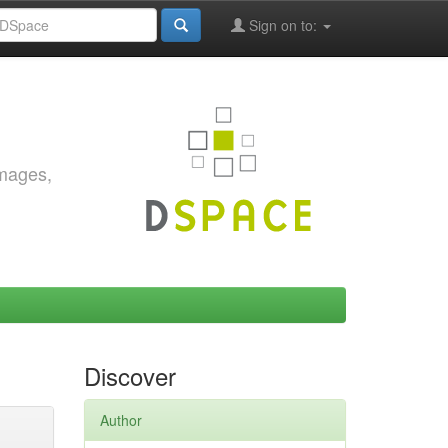
Sign on to:
images,
Discover
Author