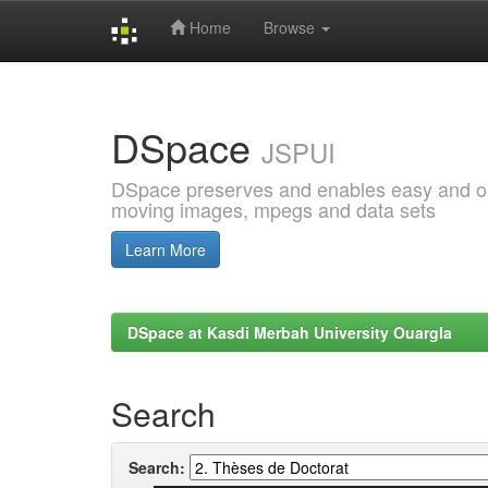
Home
Browse
Skip
navigation
DSpace
JSPUI
DSpace preserves and enables easy and open
moving images, mpegs and data sets
Learn More
DSpace at Kasdi Merbah University Ouargla
Search
Search: