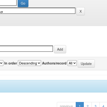
In order
Authors/record
previous
1
2
3
4