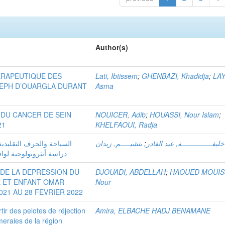
Author(s)
HERAPEUTIQUE DES
Lati, Ibtissem
;
GHENBAZI, Khadidja
;
LAY
L’EPH D’OUARGLA DURANT
Asma
 DU CANCER DE SEIN
NOUICER, Adib
;
HOUASSI, Nour Islam
;
21
KHELFAOUI, Radja
السياحة والحرف التقليدي
بتشيـــــم, زيدان
;
خليفـــــــــــــــة, عبد القادر
دراسة أنثروبولوجية لواق
DE LA DEPRESSION DU
DJOUADI, ABDELLAH
;
HAOUED MOUIS
E ET ENFANT OMAR
Nour
21 AU 28 FEVRIER 2022
rtir des pelotes de réjection
Amira, ELBACHE HADJ BENAMANE
meraies de la région