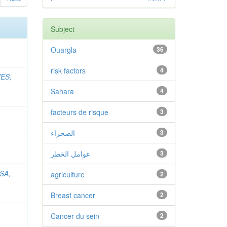
Subject
Ouargla
36
risk factors
4
ES,
Sahara
4
facteurs de risque
3
الصحراء
3
عوامل الخطر
3
SA,
agriculture
2
Breast cancer
2
Cancer du sein
2