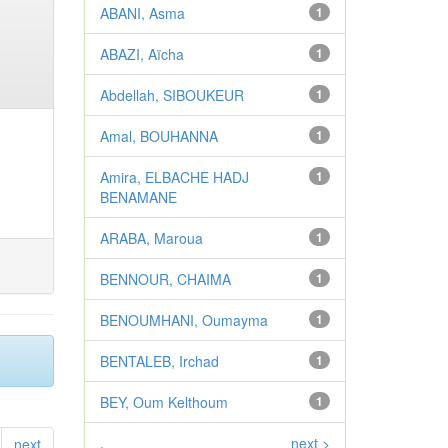
ABANI, Asma
1
ABAZI, Aïcha
1
Abdellah, SIBOUKEUR
1
Amal, BOUHANNA
1
Amira, ELBACHE HADJ
1
BENAMANE
ARABA, Maroua
1
BENNOUR, CHAIMA
1
BENOUMHANI, Oumayma
1
BENTALEB, Irchad
1
BEY, Oum Kelthoum
1
.
next >
next