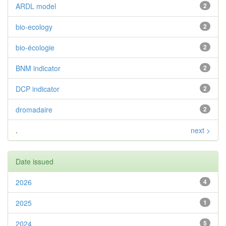
ARDL model
2
bio-ecology
2
bio-écologie
2
BNM indicator
2
DCP indicator
2
dromadaire
2
.
next >
Date issued
2026
4
2025
1
2024
5