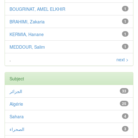
BOUGRINAT, AMEL ELKHIR
1
BRAHIMI, Zakaria
1
KERMIA, Hanane
1
MEDDOUR, Salim
1
.
next >
Subject
الجزائر
33
Algérie
25
Sahara
4
الصحراء
3