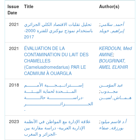
Issue
Title
Author(s)
Date
2021
تحليل تقلبات الاقتصاد الكلي الجزائري
;
أحمد, سلامي
إبراهيم, خويلد
باستخدام نموذج نيوكنزي للفترة 2000-
2017
2021
ÉVALUATION DE LA
KERDOUN, Med
CONTAMINATION DU LAIT DES
AMINE
;
CHAMELLES
BOUGRINAT,
(Camelusdromedarius) PAR LE
AMEL ELKHIR
CADMIUM À OUARGLA
2018
إســــــتراتـــيــجـــــية الأمــــــــم
عبد المؤمـــن
المـــتـــحدة لحماية البيـــئــــة
;
مجـــدوب
هــمـــاش, لميـــن
-دراســـــــــــــــــــة حالـــــــــــة
الجــــــــــــــــــزائـــــــــــــــــــــــــــر
-
2023
علاقة الإدارة مع المواطن في الأنظمة
;
أ.د قاسم ميلود
بورزقة, صفاء
الإدارية العربية- دراسة مقارنة بين
الجزائر و المغرب-