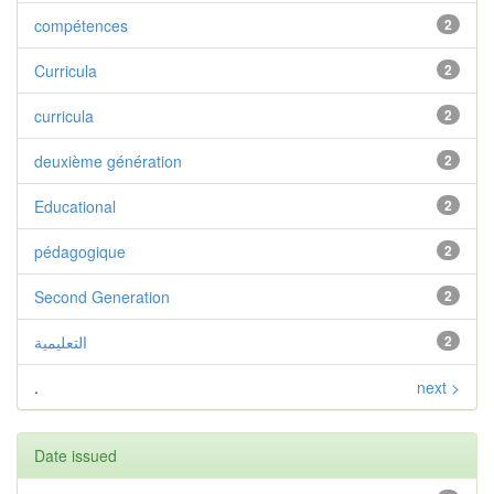
compétences
2
Curricula
2
curricula
2
deuxième génération
2
Educational
2
pédagogique
2
Second Generation
2
التعليمية
2
.
next >
Date issued