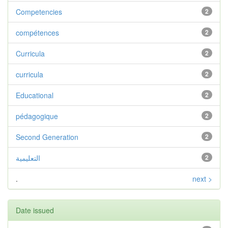
Competencies
2
compétences
2
Curricula
2
curricula
2
Educational
2
pédagogique
2
Second Generation
2
التعليمية
2
.
next >
Date issued