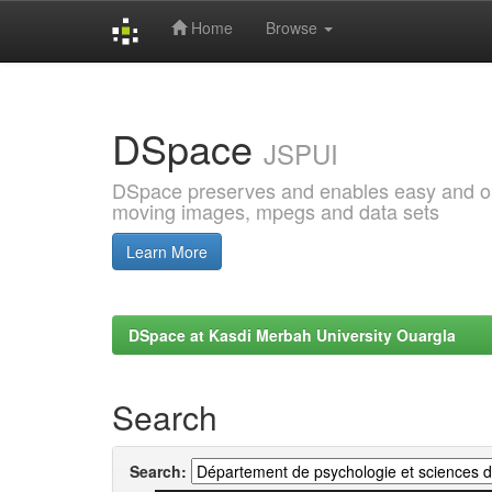
Home
Browse
Skip
navigation
DSpace
JSPUI
DSpace preserves and enables easy and open
moving images, mpegs and data sets
Learn More
DSpace at Kasdi Merbah University Ouargla
Search
Search: