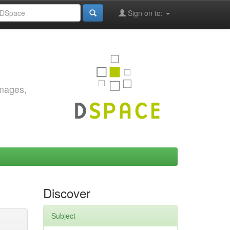
Sign on to:
images,
Discover
Subject