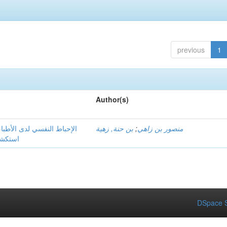
previous
1
Author(s)
الإحباط النفسي لدى الأطبا
بن حنة, زهية
;
منصور بن زاهي
استكشاف
DSpace S