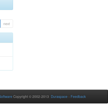
next
oftware
Copyright © 2002-2013
Duraspace
-
Feedback