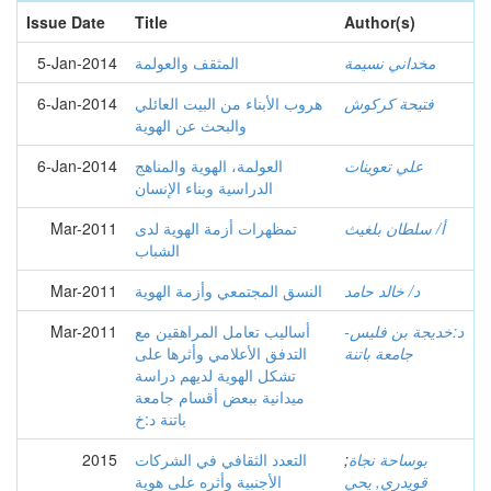
Issue Date
Title
Author(s)
مخداني نسيمة
المثقف والعولمة
5-Jan-2014
فتيحة كركوش
هروب الأبناء من البيت العائلي
6-Jan-2014
والبحث عن الهوية
علي تعوينات
العولمة، الهوية والمناهج
6-Jan-2014
الدراسية وبناء الإنسان
أ/ سلطان بلغيث
تمظهرات أزمة الهوية لدى
Mar-2011
الشباب
د/ خالد حامد
النسق المجتمعي وأزمة الهوية
Mar-2011
د:خديجة بن فليس-
أساليب تعامل المراهقين مع
Mar-2011
جامعة باتنة
التدفق الأعلامي وأثرها على
تشكل الهوية لديهم دراسة
ميدانية ببعض أقسام جامعة
باتنة د:خ
بوساحة نجاة
;
التعدد الثقافي في الشركات
2015
قويدري, يحي
الأجنبية وأثره على هوية