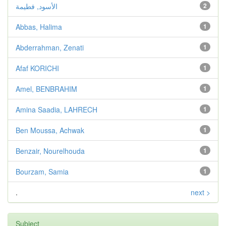
2
الأسود, فطيمة
Abbas, Halima
1
Abderrahman, Zenati
1
Afaf KORICHI
1
Amel, BENBRAHIM
1
Amina Saadia, LAHRECH
1
Ben Moussa, Achwak
1
Benzair, Nourelhouda
1
Bourzam, Samia
1
.
next >
Subject