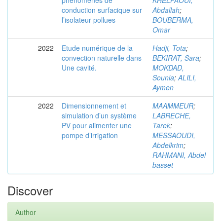
phenomenes de
KHELFAOUI,
conduction surfacique sur
Abdallah
;
l’isolateur pollues
BOUBERMA,
Omar
2022
Etude numérique de la
Hadji, Tota
;
convection naturelle dans
BEKIRAT, Sara
;
Une cavité.
MOKDAD,
Sounia
;
ALILI,
Aymen
2022
Dimensionnement et
MAAMMEUR
;
simulation d’un système
LABRECHE,
PV pour alimenter une
Tarek
;
pompe d’irrigation
MESSAOUDI,
Abdelkrim
;
RAHMANI, Abdel
basset
Discover
Author