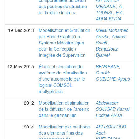
comportement du béton
AIT AMEUR
des poutres de structure
MEZIANE , A.
en flexion simple »
TOUNSI , E.A.
ADDA BEDIA
19-Dec-2013
Modélisation et Simulation
Mellal Mohamed
par Bond Graph d’un
Arezki , Adjerid
Système Mécatronique
Smaïl ,
pour la Conception
Benazzouz
Integrée de Supervision
Djamel
12-May-2015
Étude et simulation du
BENKRANE,
système de climatisation
Oualid
;
d’une automobile par le
OUBICHE, Ayoub
logiciel COMSOL
multyphisics
2012
Modélisation et simulation
Abdelkader
de la diffusion de l’arsenic
SOUIGAT
;
Kamal
dans le germanium
Eddine AIADI
2014
Modelisation par methode
ABI MOULOUD
des elements finis des
Adel
;