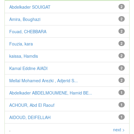
Abdelkader SOUIGAT
2
Amira, Boughazi
2
Fouad, CHEBBARA
2
Fouzia, kara
2
kaissa, Hamdis
2
Kamal Eddine AIADI
2
Mellal Mohamed Arezki , Adjerid S...
2
Abdelkader ABDELMOUMENE, Hamid BE...
1
ACHOUR, Abd El Raouf
1
AIDOUD, DEIFELLAH
1
.
next >