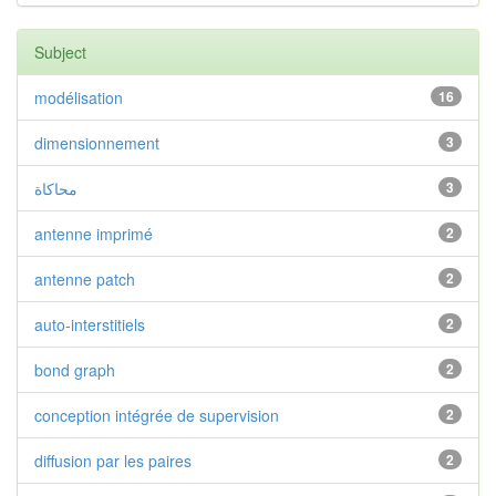
Subject
modélisation
16
dimensionnement
3
محاكاة
3
antenne imprimé
2
antenne patch
2
auto-interstitiels
2
bond graph
2
conception intégrée de supervision
2
diffusion par les paires
2