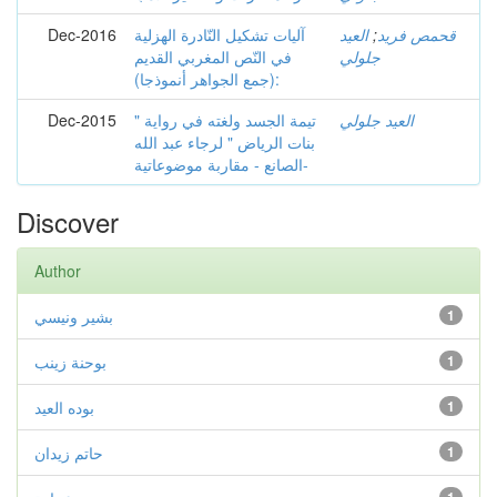
قحمص فريد
;
العيد
آليات تشكيل النّادرة الهزلية
Dec-2016
جلولي
في النّص المغربي القديم
(جمع الجواهر أنموذجا):
العيد جلولي
تيمة الجسد ولغته في رواية "
Dec-2015
بنات الرياض " لرجاء عبد الله
الصانع - مقاربة موضوعاتية-
Discover
Author
1
بشير ونيسي
1
بوحنة زينب
1
بوده العيد
1
حاتم زيدان