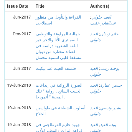
Issue Date
Title
Author(s)
العيد جلولي
;
القراءة والتأويل من منظور
Jun-2017
عبدالقادر خليف
اصطلاحي
حاتم زيدان
;
العيد
جمالية المراوغة والتوظيف
Dec-2017
جلولي
الضمائري للأنا والآخر عبر
اللغة الشعرية دراسة في
قصائد مختارة من ديوان
مسقط قلبي لسمية محنش.
بوحنة زينب
;
العيد
فلسفة العبث عند بيكيت
Jun-2017
جلولي
حسين عمارة
;
العيد
الصورة الروائية في إبداعات
19-Jun-2018
جلولي
الحبيب السائح . رواية " تلك
المحبة " أنموذجا .
بشير ونيسي
;
العيد
أسلوب الشطحة في طواسين
19-Jun-2018
جلولي
الحلاج
بوده العيد
;
العيد
جهود حازم القرطاجني في
19-Jun-2018
جلولي
قراءة التراث والتنظير للأدب