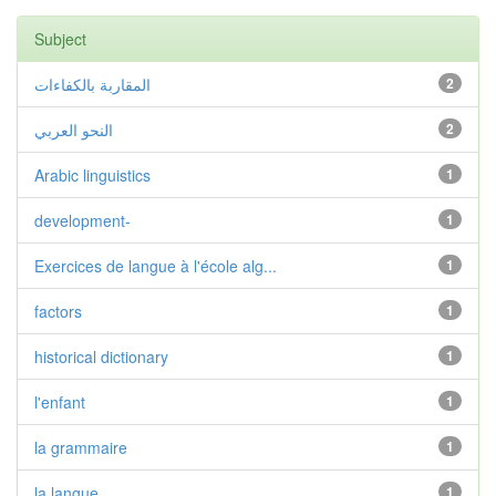
Subject
2
المقاربة بالكفاءات
2
النحو العربي
Arabic linguistics
1
development-
1
Exercices de langue à l'école alg...
1
factors
1
historical dictionary
1
l'enfant
1
la grammaire
1
la langue
1