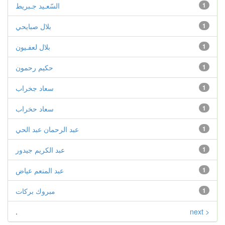
1
السّعـيد جـبريط
1
بلال صبايحي
1
بلال لعفـيون
1
حكيم رحمون
1
سعاد جخراب
1
سعاد حخراب
1
عبد الرحمان عبد الحي
1
عبد الكريم جيدور
1
عبد المنعم عياض
1
مبروك بركات
.
next >