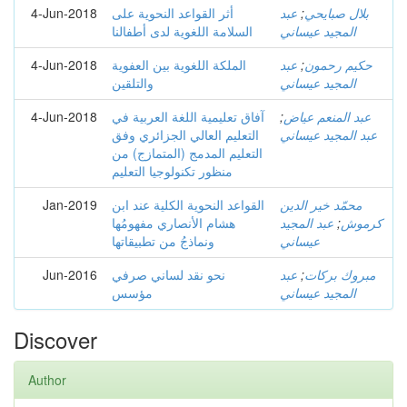
بلال صبايحي
;
عبد
أثر القواعد النحوية على
4-Jun-2018
المجيد عيساني
السلامة اللغوية لدى أطفالنا
حكيم رحمون
;
عبد
الملكة اللغوية بين العفوية
4-Jun-2018
المجيد عيساني
والتلقين
عبد المنعم عياض
;
آفاق تعليمية اللغة العربية في
4-Jun-2018
عبد المجيد عيساني
التعليم العالي الجزائري وفق
التعليم المدمج (المتمازج) من
منظور تكنولوجيا التعليم
محمّد خير الدين
القواعد النحوية الكلية عند ابن
Jan-2019
كرموش
;
عبد المجيد
هشام الأنصاري مفهومُها
عيساني
ونماذجُ من تطبيقاتها
مبروك بركات
;
عبد
نحو نقد لساني صرفي
Jun-2016
المجيد عيساني
مؤسس
Discover
Author