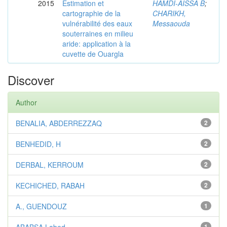
2015
Estimation et
HAMDI-AÏSSA B
;
cartographie de la
CHARIKH,
vulnérabilité des eaux
Messaouda
souterraines en milieu
aride: application à la
cuvette de Ouargla
Discover
Author
BENALIA, ABDERREZZAQ
2
BENHEDID, H
2
DERBAL, KERROUM
2
KECHICHED, RABAH
2
A., GUENDOUZ
1
1