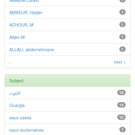
ABABSA Labed
ABIKEUR, Hadjer
1
ACHOUR, M
1
Adjim M
1
ALLALI, abderrahmane
1
.
next >
Subject
التلوث
16
Ouargla
14
eaux usées
10
eaux souterraines
7