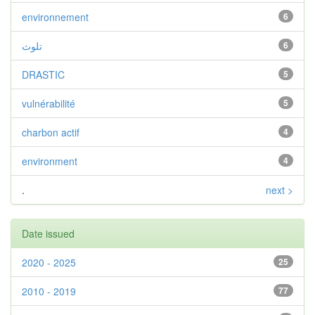
environnement
6
تلوث
6
DRASTIC
5
vulnérabilité
5
charbon actif
4
environment
4
.
next >
Date issued
2020 - 2025
25
2010 - 2019
77