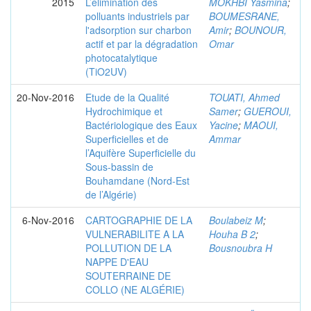
2015
L’élimination des
MOKHBI Yasmina
;
polluants industriels par
BOUMESRANE,
l'adsorption sur charbon
Amir
;
BOUNOUR,
actif et par la dégradation
Omar
photocatalytique
(TiO2UV)
20-Nov-2016
Etude de la Qualité
TOUATI, Ahmed
Hydrochimique et
Samer
;
GUEROUI,
Bactériologique des Eaux
Yacine
;
MAOUI,
Superficielles et de
Ammar
l’Aquifère Superficielle du
Sous-bassin de
Bouhamdane (Nord-Est
de l’Algérie)
6-Nov-2016
CARTOGRAPHIE DE LA
Boulabeiz M
;
VULNERABILITE A LA
Houha B 2
;
POLLUTION DE LA
Bousnoubra H
NAPPE D'EAU
SOUTERRAINE DE
COLLO (NE ALGÉRIE)