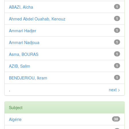
ABAZI, Aïcha
1
Ahmed Abdel Ouahab, Kenouz
1
Ammari Hadjer
1
Ammari Nadjoua
1
Asma, BOURAS
1
AZIB, Salim
1
BENDJERIOU, Ikram
1
.
next >
Subject
Algérie
38