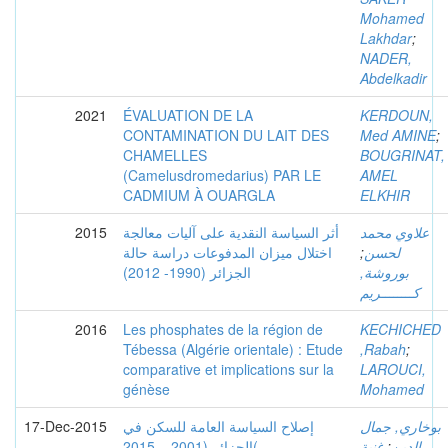
Mohamed
Lakhdar
;
NADER,
Abdelkadir
2021
ÉVALUATION DE LA
KERDOUN,
CONTAMINATION DU LAIT DES
Med AMINE
;
CHAMELLES
BOUGRINAT,
(Camelusdromedarius) PAR LE
AMEL
CADMIUM À OUARGLA
ELKHIR
2015
أثر السياسة النقدية على آليات معالجة
علاوي محمد
اختلال ميزان المدفوعات دراسة حالة
;
لحسن
بوروشة,
الجزائر (1990- 2012)
كــــــــريم
2016
Les phosphates de la région de
KECHICHED
Tébessa (Algérie orientale) : Etude
,Rabah
;
comparative et implications sur la
LAROUCI,
génèse
Mohamed
17-Dec-2015
إصلاح السياسة العامة للسكن في
بوخاري, جمال
الجزائر (2001 _ 2015(
غنية
;
الدين