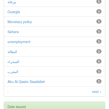
ورقلة
5
Ouargla
4
Monetary policy
3
Sahara
3
unemployment
3
البطالة
3
الصحراء
3
المغرب
3
Abu Al-Qasim Saadallah
2
.
next >
Date issued