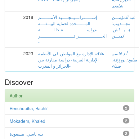
شليغم
2018
إســــــتراتـــيــجـــــية الأمــــــــم
عبد المؤمـــن
المـــتـــحدة لحماية البيـــئــــة
;
مجـــدوب
هــمـــاش,
-دراســـــــــــــــــــة حالـــــــــــة
لميـــن
الجــــــــــــــــــزائـــــــــــــــــــــــــــر
-
2023
علاقة الإدارة مع المواطن في الأنظمة
أ.د قاسم
الإدارية العربية- دراسة مقارنة بين
بورزقة,
;
ميلود
صفاء
الجزائر و المغرب-
Discover
Author
Benchouiha, Bachir
2
Mokadem, Khaled
2
بله باسي, مسعودة
2