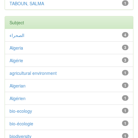
TABOUN, SALMA
1
Subject
الصحراء
4
Algeria
3
Algérie
3
agricultural environment
1
Algerian
1
Algérien
1
bio-ecology
1
bio-écologie
1
biodiversity
1