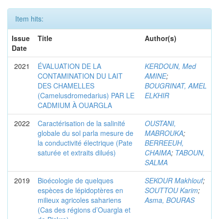
Item hits:
Issue
Title
Author(s)
Date
2021
ÉVALUATION DE LA
KERDOUN, Med
CONTAMINATION DU LAIT
AMINE
;
DES CHAMELLES
BOUGRINAT, AMEL
(Camelusdromedarius) PAR LE
ELKHIR
CADMIUM À OUARGLA
2022
Caractérisation de la salinité
OUSTANI,
globale du sol parla mesure de
MABROUKA
;
la conductivité électrique (Pate
BERREEUH,
saturée et extraits dilués)
CHAIMA
;
TABOUN,
SALMA
2019
Bioécologie de quelques
SEKOUR Makhlouf
;
espèces de lépidoptères en
SOUTTOU Karim
;
milieux agricoles sahariens
Asma, BOURAS
(Cas des régions d’Ouargla et