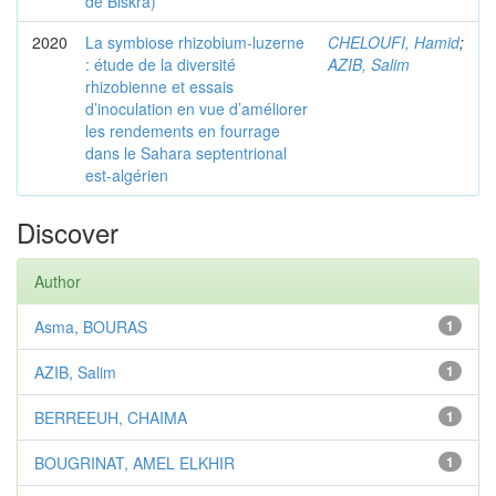
de Biskra)
2020
La symbiose rhizobium-luzerne
CHELOUFI, Hamid
;
: étude de la diversité
AZIB, Salim
rhizobienne et essais
d’inoculation en vue d’améliorer
les rendements en fourrage
dans le Sahara septentrional
est-algérien
Discover
Author
Asma, BOURAS
1
AZIB, Salim
1
BERREEUH, CHAIMA
1
BOUGRINAT, AMEL ELKHIR
1