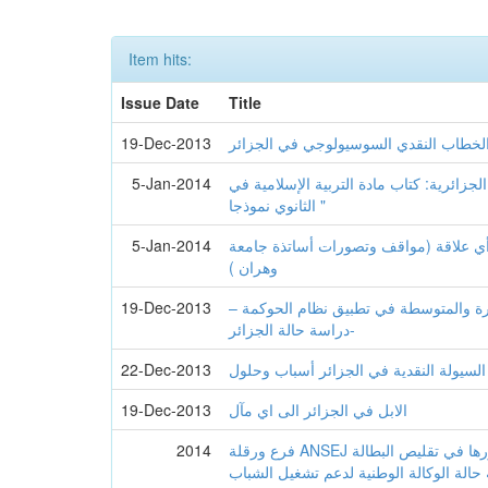
Item hits:
Issue Date
Title
لخطاب النقدي السوسيولوجي في الجزائر
19-Dec-2013
الجزائرية: كتاب مادة التربية الإسلامية في
5-Jan-2014
الثانوي نموذجا "
أي علاقة (مواقف وتصورات أساتذة جامعة
5-Jan-2014
وهران )
ة والمتوسطة في تطبيق نظام الحوكمة –
19-Dec-2013
دراسة حالة الجزائر-
السيولة النقدية في الجزائر أسباب وحلول
22-Dec-2013
الابل في الجزائر الى اي مآل
19-Dec-2013
فرع ورقلة ANSEJ سياسة التشغيل في الجزائر ودورها في تقليص البطالة
2014
حالة الوكالة الوطنية لدعم تشغيل الشباب