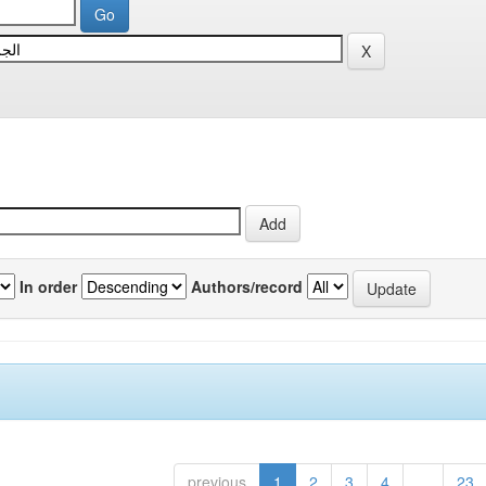
In order
Authors/record
previous
1
2
3
4
...
23