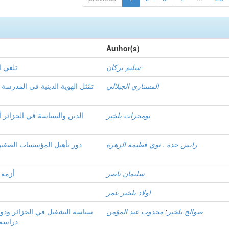
Author(s)
سليم بركان-
تلقي ا
المستاري الجيلالي
تمّثل الهوية الدينية في المدرسة 
بومحرات بلخير
الدين والسياسة في الجزائر 
رايس حدة . نوي فطيمة الزهرة
دور تأهيل المؤسسات الصغير
سليمان ناصر
أزمة 
اولاد بلخير عمر
صوالح بلخير
;
مجدوب عبد المؤمن
دراسة 