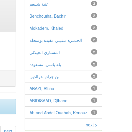
3
غنية شليغم
Benchouiha, Bachir
2
Mokadem, Khaled
2
2
الحـمـزة مـنـيـر, مفيدة بوسحلة
2
المستاري الجيلالي
2
بله باسي, مسعودة
2
بن جراد, بدرالدين
ABAZI, Aïcha
1
ABIDISAAD, Djihane
1
Ahmed Abdel Ouahab, Kenouz
1
.
next >
next