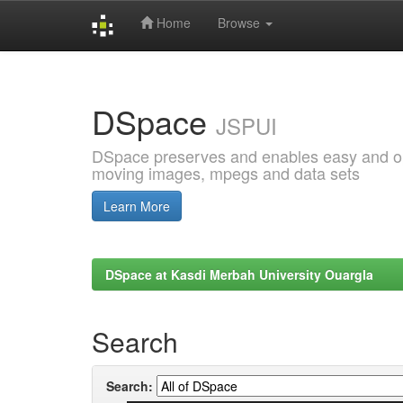
Home
Browse
Skip
navigation
DSpace
JSPUI
DSpace preserves and enables easy and open
moving images, mpegs and data sets
Learn More
DSpace at Kasdi Merbah University Ouargla
Search
Search: