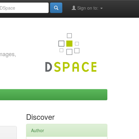
Sign on to:
images,
Discover
Author