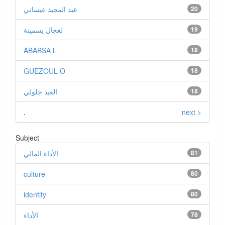
عبد المجيد عيساني
20
لعجال يسمينة
19
ABABSA L
18
GUEZOUL O
18
العيد جلولي
18
.
next >
Subject
الأداء المالي
81
culture
80
identity
80
الأداء
78