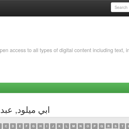
 access to all types of digital content including text, 
Author ابي ميلود, عبد الفتاح
C
D
E
F
G
H
I
J
K
L
M
N
O
P
Q
R
S
T