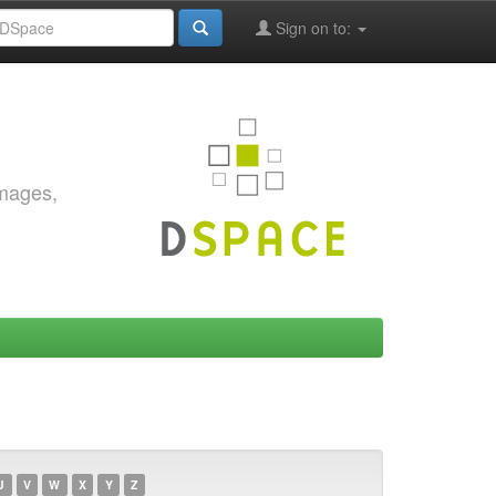
Sign on to:
images,
U
V
W
X
Y
Z