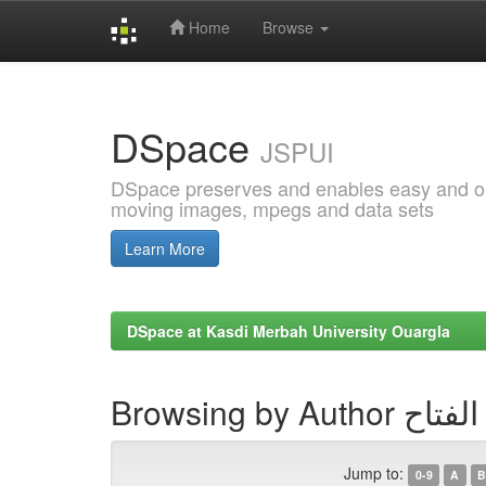
Home
Browse
Skip
navigation
DSpace
JSPUI
DSpace preserves and enables easy and open
moving images, mpegs and data sets
Learn More
DSpace at Kasdi Merbah University Ouargla
Browsing by 
Jump to:
0-9
A
B