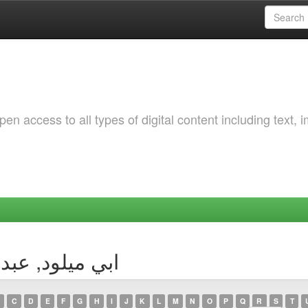
 access to all types of digital content including text, 
Author ابي ميلود, عبد الفتاح
C
D
E
F
G
H
I
J
K
L
M
N
O
P
Q
R
S
T