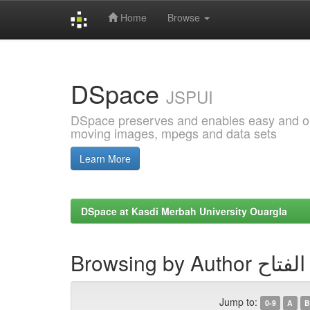
Home
Browse
Skip
navigation
DSpace
JSPUI
DSpace preserves and enables easy and open
moving images, mpegs and data sets
Learn More
DSpace at Kasdi Merbah University Ouargla
Browsing by 
Jump to:
0-9
A
B