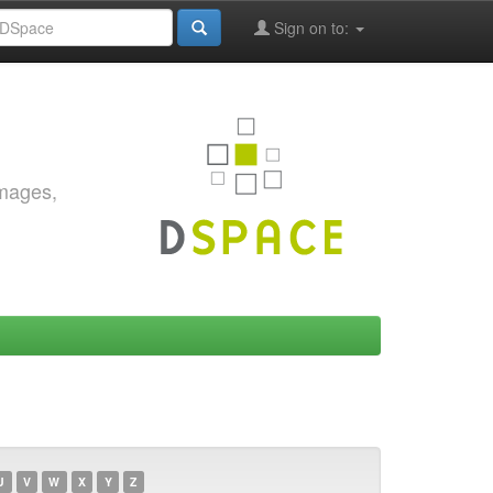
Sign on to:
images,
U
V
W
X
Y
Z