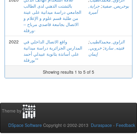
بوخريص, صفية
;
جراية,
بالتشتت الذهني لدى الطالب
أميرة
الجامعي دراسة میدانیة على عینة
من طلبة قسم علوم و الإعلام و
الاتصال بجامعة قاصدي مرباح –
ورقلة-
الزاوي, محمدالطيب
;
واقع الاتصال الداخلي في
2022
فتيته, سارة
;
خروبي,
المدارس الجزائرية دراسة ميدانية
إيمان
على أساتذة بثانوية عبيدلي أحمد
*بورقلة*
Showing results 1 to 5 of 5
Theme by
DSpace Software
Copyright © 2002-2013
Duraspace
-
Feedback