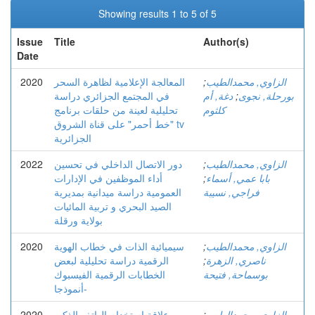
Showing results 1 to 5 of 5
Issue
Title
Author(s)
Date
الزاوي, محمدالطيب
;
المعالجة الإعلامية لظاهرة السحر
2020
بورحلة, نجوى
;
دغة, أم
في المجتمع الجزائري دراسة
كلثوم
تحليلية لعينة من حلقات برنامج
"خط أحمر" على قناة الشروق tv
الجزائرية
الزاوي, محمدالطيب
;
دور الاتصال الداخلي في تحسين
2022
بابا عمي, أسماء
;
أداء الموظفين في الإدارات
فراجي, نسيبة
العمومية دراسة ميدانية بمديرية
الصيد البحري و تربية المائيات
بولاية ورقلة
الزاوي, محمدالطيب
;
سيميائية الذات في خطاب الهوية
2020
ناصري, الزهرة
;
الرقمية دراسة تحليلية لبعض
بوسماحة, فتيحة
الخطابات الرقمية الفيسبوك
-أنموذجا
الزاوي, محمدالطيب
;
علاقة استخدام الهاتف الذكي
2020