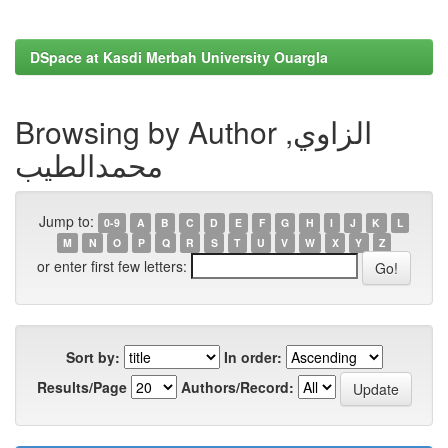
DSpace at Kasdi Merbah University Ouargla
Browsing by Author الزاوي,
محمدالطيب
Jump to:
0-9
A
B
C
D
E
F
G
H
I
J
K
L
M
N
O
P
Q
R
S
T
U
V
W
X
Y
Z
or enter first few letters:
Sort by:
In order:
Results/Page
Authors/Record: