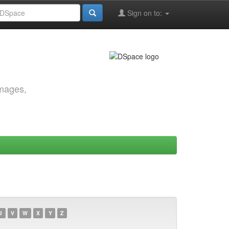
Sign on to:
images,
U
V
W
X
Y
Z