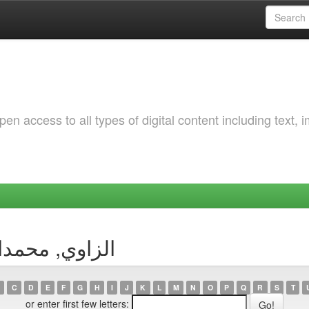
 access to all types of digital content including text, 
Browsing by Author الزاوي
C
D
E
F
G
H
I
J
K
L
M
N
O
P
Q
R
S
T
or enter first few letters: