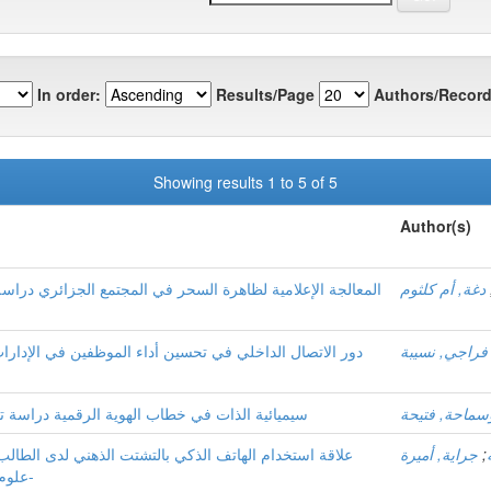
In order:
Results/Page
Authors/Record
Showing results 1 to 5 of 5
Author(s)
دغة, أم كلثوم
المعالجة الإعلامية لظاهرة السحر في المجتمع الجزائري دراس
فراجي, نسيبة
دور الاتصال الداخلي في تحسين أداء الموظفين في الإدارات
سماحة, فتيحة
سيميائية الذات في خطاب الهوية الرقمية دراسة تح
;
جراية, أميرة
علاقة استخدام الهاتف الذكي بالتشتت الذهني لدى الطال
علوم و الإعلام و الاتصال بجامعة قاصدي مرباح –ورقلة-