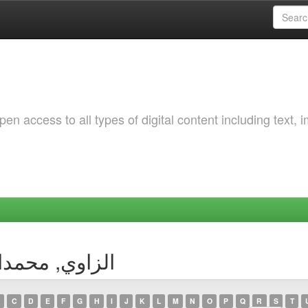
 access to all types of digital content including text, 
Browsing by Author الزاوي
C
D
E
F
G
H
I
J
K
L
M
N
O
P
Q
R
S
T