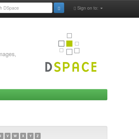
Sign on to:
images,
U
V
W
X
Y
Z