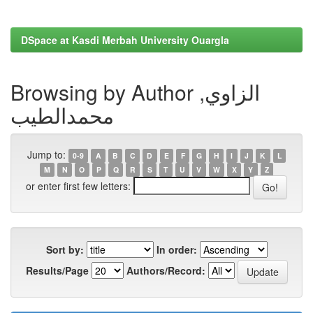
DSpace at Kasdi Merbah University Ouargla
Browsing by Author الزاوي,
محمدالطيب
Jump to:
0-9
A
B
C
D
E
F
G
H
I
J
K
L
M
N
O
P
Q
R
S
T
U
V
W
X
Y
Z
or enter first few letters:
Sort by:
In order:
Results/Page
Authors/Record: