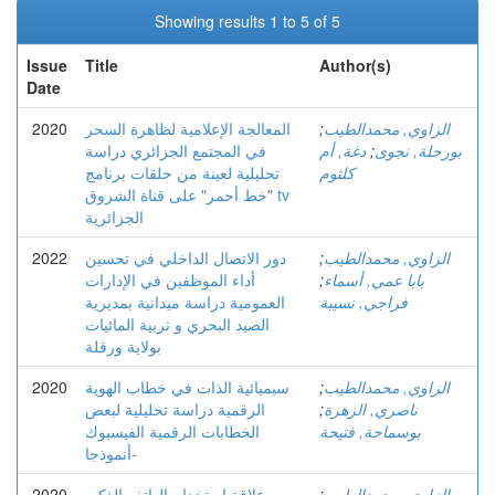
Showing results 1 to 5 of 5
Issue
Title
Author(s)
Date
الزاوي, محمدالطيب
;
المعالجة الإعلامية لظاهرة السحر
2020
بورحلة, نجوى
;
دغة, أم
في المجتمع الجزائري دراسة
كلثوم
تحليلية لعينة من حلقات برنامج
"خط أحمر" على قناة الشروق tv
الجزائرية
الزاوي, محمدالطيب
;
دور الاتصال الداخلي في تحسين
2022
بابا عمي, أسماء
;
أداء الموظفين في الإدارات
فراجي, نسيبة
العمومية دراسة ميدانية بمديرية
الصيد البحري و تربية المائيات
بولاية ورقلة
الزاوي, محمدالطيب
;
سيميائية الذات في خطاب الهوية
2020
ناصري, الزهرة
;
الرقمية دراسة تحليلية لبعض
بوسماحة, فتيحة
الخطابات الرقمية الفيسبوك
-أنموذجا
الزاوي, محمدالطيب
;
علاقة استخدام الهاتف الذكي
2020