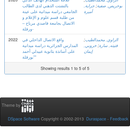
بوخريص, صفية
;
جراية,
بالتشتت الذهني لدى الطالب
أميرة
الجامعي دراسة میدانیة على عینة
من طلبة قسم علوم و الإعلام و
الاتصال بجامعة قاصدي مرباح –
ورقلة-
الزاوي, محمدالطيب
;
واقع الاتصال الداخلي في
2022
فتيته, سارة
;
خروبي,
المدارس الجزائرية دراسة ميدانية
إيمان
على أساتذة بثانوية عبيدلي أحمد
*بورقلة*
Showing results 1 to 5 of 5
Theme by
DSpace Software
Copyright © 2002-2013
Duraspace
-
Feedback