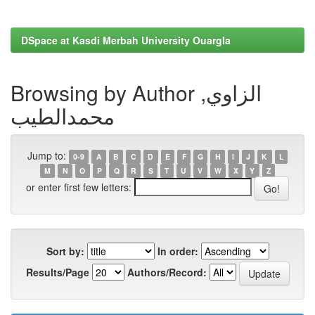
DSpace at Kasdi Merbah University Ouargla
Browsing by Author الزاوي,
محمدالطيب
Jump to:
0-9
A
B
C
D
E
F
G
H
I
J
K
L
M
N
O
P
Q
R
S
T
U
V
W
X
Y
Z
or enter first few letters:
Sort by:
In order:
Results/Page
Authors/Record: