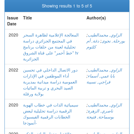
Showing results 1 to 5 of 5
Issue
Title
Author(s)
Date
الزاوي, محمدالطيب
;
المعالجة الإعلامية لظاهرة السحر
2020
بورحلة, نجوى
;
دغة, أم
في المجتمع الجزائري دراسة
كلثوم
تحليلية لعينة من حلقات برنامج
"خط أحمر" على قناة الشروق tv
الجزائرية
الزاوي, محمدالطيب
;
دور الاتصال الداخلي في تحسين
2022
بابا عمي, أسماء
;
أداء الموظفين في الإدارات
فراجي, نسيبة
العمومية دراسة ميدانية بمديرية
الصيد البحري و تربية المائيات
بولاية ورقلة
الزاوي, محمدالطيب
;
سيميائية الذات في خطاب الهوية
2020
ناصري, الزهرة
;
الرقمية دراسة تحليلية لبعض
بوسماحة, فتيحة
الخطابات الرقمية الفيسبوك
-أنموذجا
الزاوي, محمدالطيب
;
علاقة استخدام الهاتف الذكي
2020