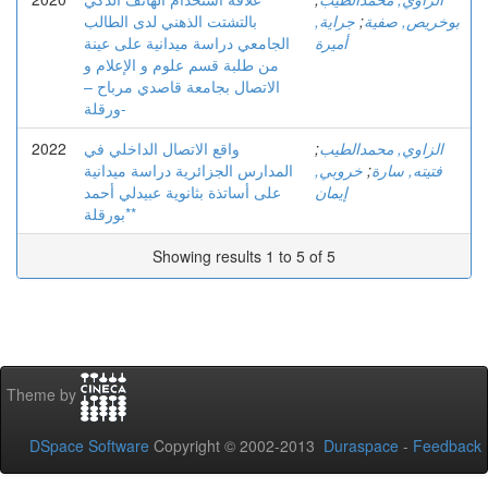
بوخريص, صفية
;
جراية,
بالتشتت الذهني لدى الطالب
أميرة
الجامعي دراسة میدانیة على عینة
من طلبة قسم علوم و الإعلام و
الاتصال بجامعة قاصدي مرباح –
ورقلة-
الزاوي, محمدالطيب
;
واقع الاتصال الداخلي في
2022
فتيته, سارة
;
خروبي,
المدارس الجزائرية دراسة ميدانية
إيمان
على أساتذة بثانوية عبيدلي أحمد
*بورقلة*
Showing results 1 to 5 of 5
Theme by
DSpace Software
Copyright © 2002-2013
Duraspace
-
Feedback