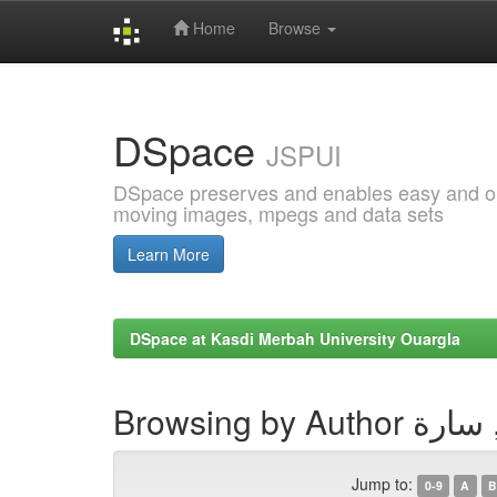
Home
Browse
Skip
navigation
DSpace
JSPUI
DSpace preserves and enables easy and open
moving images, mpegs and data sets
Learn More
DSpace at Kasdi Merbah University Ouargla
Browsing by A
Jump to:
0-9
A
B