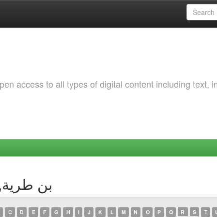
 access to all types of digital content including text, 
uthor بن طرية, سارة
C
D
E
F
G
H
I
J
K
L
M
N
O
P
Q
R
S
T