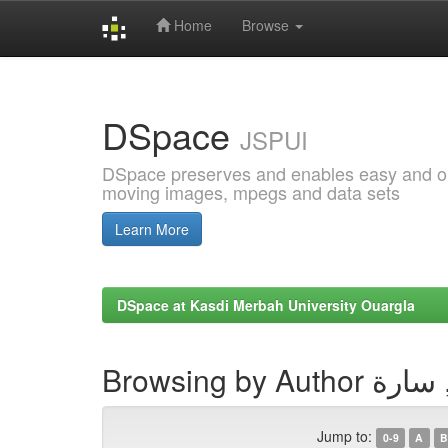
Home
Browse
Skip
navigation
DSpace
JSPUI
DSpace preserves and enables easy and open
moving images, mpegs and data sets
Learn More
DSpace at Kasdi Merbah University Ouargla
Browsing by A
Jump to:
0-9
A
B