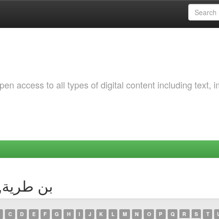
 access to all types of digital content including text, 
uthor بن طرية, سارة
C
D
E
F
G
H
I
J
K
L
M
N
O
P
Q
R
S
T