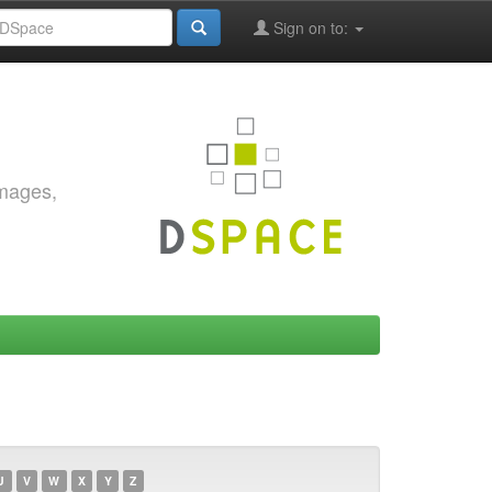
Sign on to:
images,
U
V
W
X
Y
Z