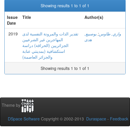
Showing results 1 to 1 of 1
Issue
Title
Author(s)
Date
2019
تقدير الذات والمرونة النفسية لدى
بوصبيع,
;
وازي, طاوس
هدى
المهاجرين غير الشرعيين
الجزائريين (الحراقة) دراسة
استكشافية (بمدينتي عنابة
والجزائر العاصمة)
Showing results 1 to 1 of 1
Theme by
DSpace Software
Copyright © 2002-2013
Duraspace
-
Feedback