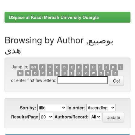
DSpace at Kasdi Merbah University Ouargla
Browsing by Author بوصبيع,
هدى
Jump to:
0-9
A
B
C
D
E
F
G
H
I
J
K
L
M
N
O
P
Q
R
S
T
U
V
W
X
Y
Z
or enter first few letters:
Sort by:
In order:
Results/Page
Authors/Record: