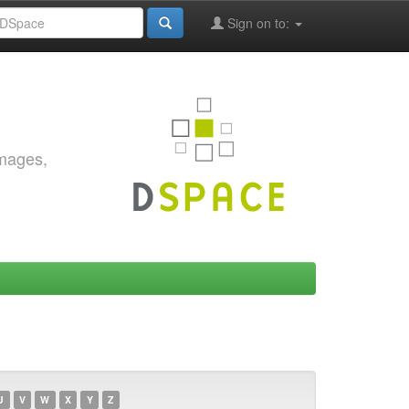
Sign on to:
images,
U
V
W
X
Y
Z