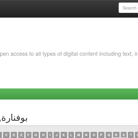
 access to all types of digital content including text, 
thor بوفنارة, سارة
C
D
E
F
G
H
I
J
K
L
M
N
O
P
Q
R
S
T