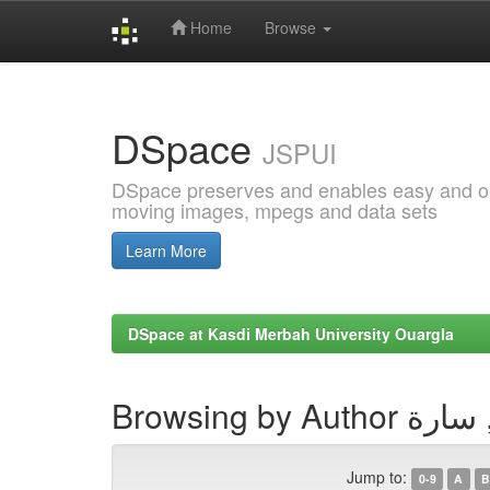
Home
Browse
Skip
navigation
DSpace
JSPUI
DSpace preserves and enables easy and open
moving images, mpegs and data sets
Learn More
DSpace at Kasdi Merbah University Ouargla
Browsing by Au
Jump to:
0-9
A
B