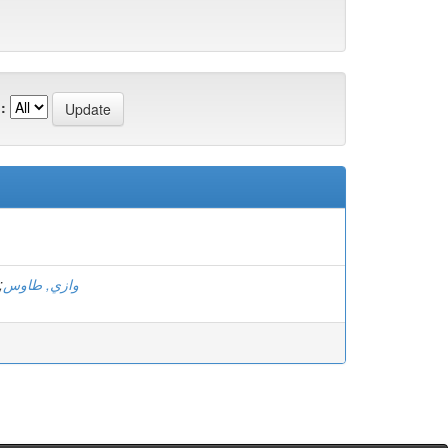
:
;
وازي, طاوس