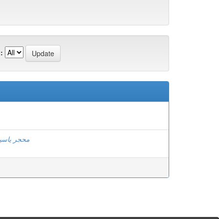
:
محجر ياسي