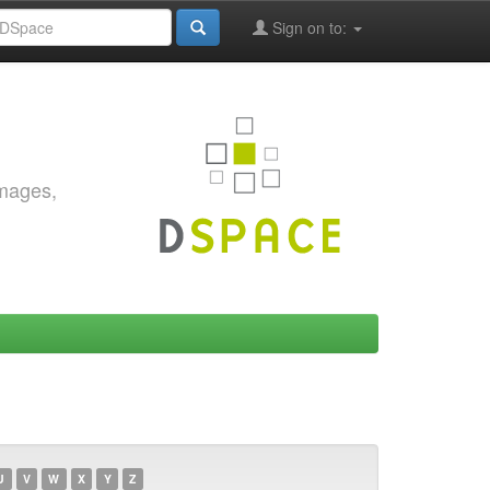
Sign on to:
images,
U
V
W
X
Y
Z