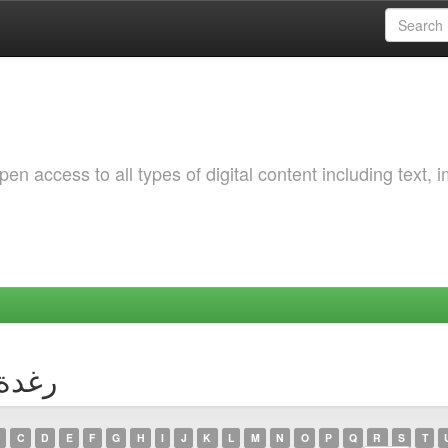
 access to all types of digital content including text, 
or رغدة, كوثر
C
D
E
F
G
H
I
J
K
L
M
N
O
P
Q
R
S
T