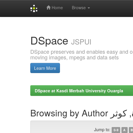
Home
Browse
Skip
navigation
DSpace
JSPUI
DSpace preserves and enables easy and open
moving images, mpegs and data sets
Learn More
DSpace at Kasdi Merbah University Ouargla
Browsing by Auth
Jump to:
0-9
A
B