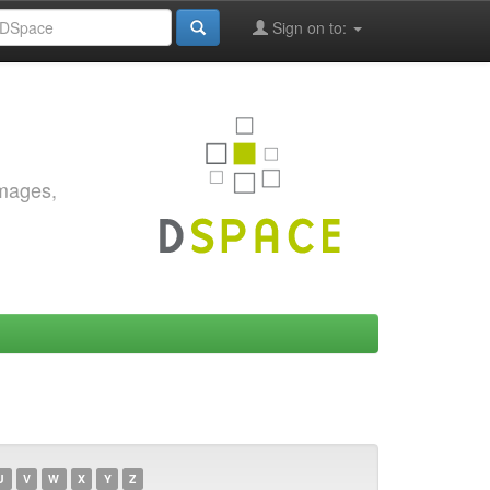
Sign on to:
images,
U
V
W
X
Y
Z