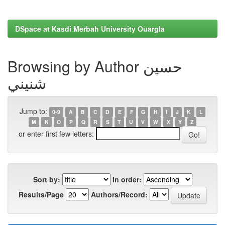
DSpace at Kasdi Merbah University Ouargla
Browsing by Author حسين
شنيني
Jump to:
0-9
A
B
C
D
E
F
G
H
I
J
K
L
M
N
O
P
Q
R
S
T
U
V
W
X
Y
Z
or enter first few letters:
Sort by:
In order:
Results/Page
Authors/Record: