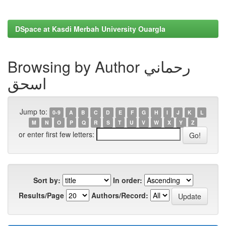
DSpace at Kasdi Merbah University Ouargla
Browsing by Author رحماني
اسحق
Jump to:
0-9
A
B
C
D
E
F
G
H
I
J
K
L
M
N
O
P
Q
R
S
T
U
V
W
X
Y
Z
or enter first few letters:
Sort by:
In order:
Results/Page
Authors/Record: