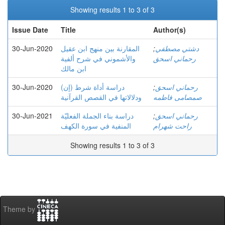
Showing results 1 to 3 of 3
Issue Date
Title
Author(s)
30-Jun-2020
المقارنة بين منهج ابن عقيل
;
دشتي مصطفي
رحماني اسحق
والأشموني في شرح ألفية
ابن مالك
30-Jun-2020
دراسة أداة شرط (إن)
;
رحماني اسحق
صمصامی فاطمه
ودلالاتها في القصص القرآنية
30-Jun-2021
دراسة بناء الجملة الفعلیّة
;
رحماني اسحق
راحت شهرام
المنفية في سورة الکهف
Showing results 1 to 3 of 3
Theme by